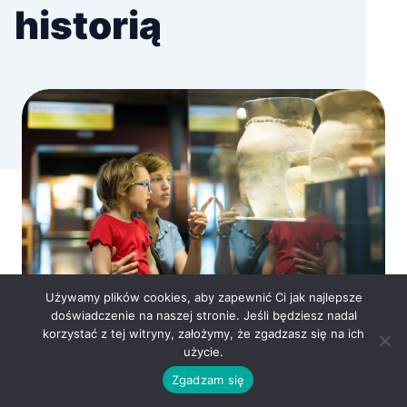
historią
Używamy plików cookies, aby zapewnić Ci jak najlepsze
doświadczenie na naszej stronie. Jeśli będziesz nadal
korzystać z tej witryny, założymy, że zgadzasz się na ich
użycie.
Muzea na Mazowszu – jakie warto
Zgadzam się
odwiedzić?