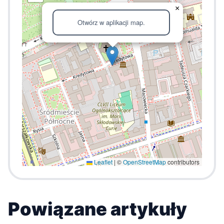
×
Otwórz w aplikacji map.
Leaflet
|
©
OpenStreetMap
contributors
Powiązane artykuły