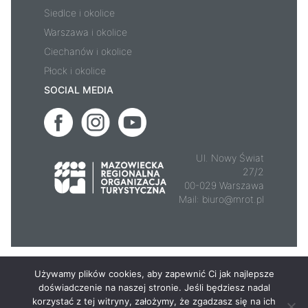
Siedlce i okolice
Warszawa i okolice
Ciechanów i okolice
Płock i okolice
SOCIAL MEDIA
Ul. Nowy Świat
27/2
00-029 Warszawa
Mail:
biuro@mrot.pl
© 2026 - Mazowsze.travel
Używamy plików cookies, aby zapewnić Ci jak najlepsze
doświadczenie na naszej stronie. Jeśli będziesz nadal
korzystać z tej witryny, założymy, że zgadzasz się na ich