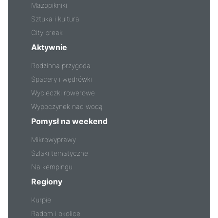
Mazopikniki
Sztuka i kultura
City break
Aktywnie
Rodzinna przygoda
Spacery i wędrówki
Wycieczki rowerowe
Wypoczynek nad wodą
Pomysł na weekend
Mikrowyprawy
Szlaki tematyczne
Na kempingu
Regiony
Kurpie
Radom i okolice