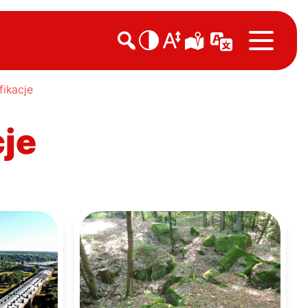

fikacje
cje