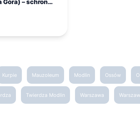
a Góra) – schron
lbau 120a
Kurpie
Mauzoleum
Modlin
Ossów
O
erdza
Twierdza Modlin
Warszawa
Warszawa