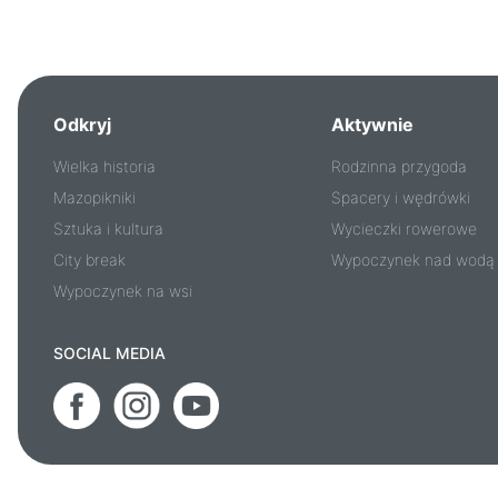
Odkryj
Aktywnie
Wielka historia
Rodzinna przygoda
Mazopikniki
Spacery i wędrówki
Sztuka i kultura
Wycieczki rowerowe
City break
Wypoczynek nad wodą
Wypoczynek na wsi
SOCIAL MEDIA