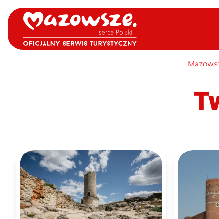
Mazows
Tw