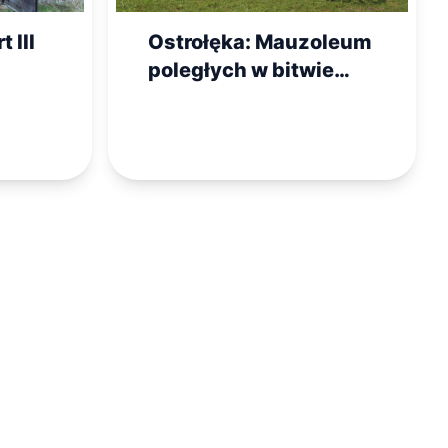
 III
Ostrołęka: Mauzoleum
poległych w bitwie
1831 r., Forty Bema