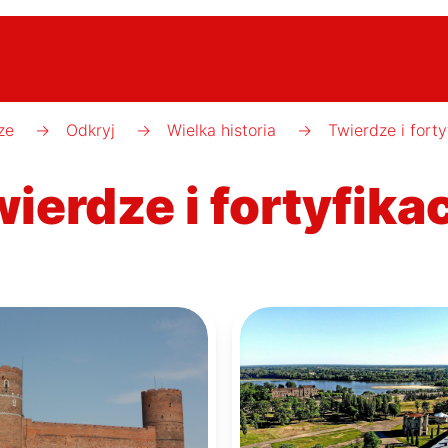
ze
→
Odkryj
→
Wielka historia
→
Twierdze i forty
ierdze i fortyfika