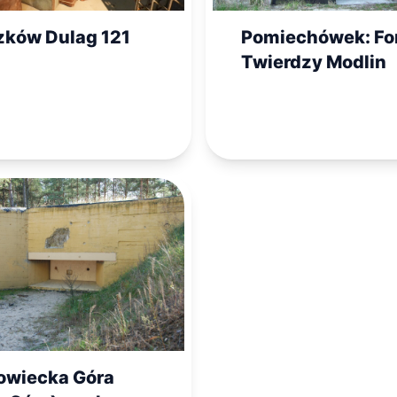
zków Dulag 121
Pomiechówek: Fort
Twierdzy Modlin
owiecka Góra