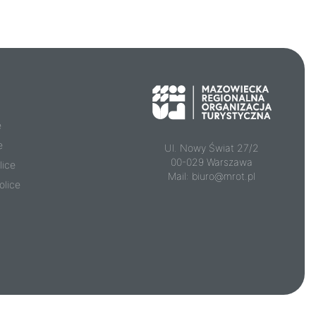
e
e
Ul. Nowy Świat 27/2
00-029 Warszawa
lice
Mail:
biuro@mrot.pl
olice