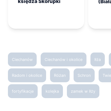
księdza Skorupki
(Biał
Rege
Ciechanów
Ciechanów i okolice
Iłża
Radom i okolice
Różan
Schron
Twi
fortyfikacje
kolejka
zamek w Iłży