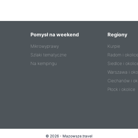
Pomysł na weekend
Regiony
Mikrowyprawy
Kurpie
Szlaki tematyczne
Radom i okolic
Na kempingu
Siedlce i okolic
Warszawa i oko
Ciechanów i ok
Płock i okolice
© 2026 - Mazowsze.travel