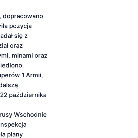
r., dopracowano
iła pozycja
adał się z
iał oraz
mi, minami oraz
iedlono.
aperów 1 Armii,
dalszą
 22 października
 Prusy Wschodnie
 Inspekcja
ła plany