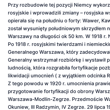
Przy rozbudowie tej pozycji Niemcy wykorzy
rosyjskie i wprowadzili zmiany – rosyjska w
opierała się na południu o forty: Wawer, K
został wysunięty południowym skrzydłem n
Warszawy na długości ok 50 km. W 1918 r. N
Po 1918 r. rosyjskimi twierdzami i niemiec
Generalnego Warszawa, który zadecydował
Generalny wstrzymał rozbiórkę i wystawił p
ludnością, która rozgrabiła fortyfikacje po
likwidacji umocnień ( z wyjątkiem odcinka
Z tego powodu w 1920 r. umocnienia prawie n
przygotowanie fortyfikacji do obrony Warsza
Warszawa-Modlin-Zegrze. Przedmoście Warsz
Okuniew, III Radzymin, IV Zegrze. 29 lipca 