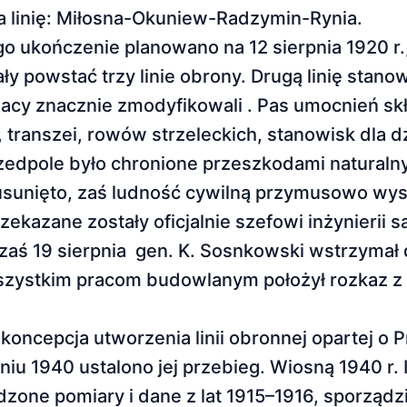
na linię: Miłosna-Okuniew-Radzymin-Rynia.
ego ukończenie planowano na 12 sierpnia 1920 
 powstać trzy linie obrony. Drugą linię stanow
acy znacznie zmodyfikowali . Pas umocnień skł
ranszei, rowów strzeleckich, stanowisk dla dz
edpole było chronione przeszkodami naturalny
usunięto, zaś ludność cywilną przymusowo wys
zekazane zostały oficjalnie szefowi inżynierii s
 zaś 19 sierpnia gen. K. Sosnkowski wstrzymał 
wszystkim pracom budowlanym położył rozkaz z
koncepcja utworzenia linii obronnej opartej o
zniu 1940 ustalono jej przebieg. Wiosną 1940 r.
one pomiary i dane z lat 1915–1916, sporządzi