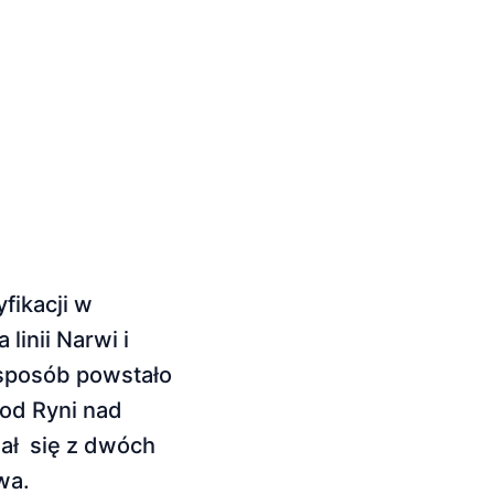
fikacji w
linii Narwi i
 sposób powstało
od Ryni nad
dał się z dwóch
wa.