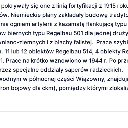
rywały się one z linią fortyfikacji z 1915 rok
w. Niemieckie plany zakładały budowę tradyt
a ogniem artylerii z kazamatą flankującą typu
w biernych typu Regelbau 501 dla jednej druży
iano-ziemnych i z blachy falistej. Prace szyb
 11 lub 12 obiektów Regelbau 514, 4 obiekty R
1. Prace na krótko wznowiono w 1944 r. Po prze
przez specjalne oddziały saperów radzieckich.
wodnym w północnej części Wiązowny, znajduj
ron bojowy dla ckm), pomiędzy którymi zlokali