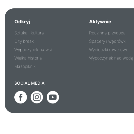
Odkryj
Aktywnie
Sztuka i kultura
Rodzinna przygoda
City break
Spacery i wędrówki
Wypoczynek na wsi
Wycieczki rowerowe
Wielka historia
Wypoczynek nad wodą
Mazopikniki
SOCIAL MEDIA