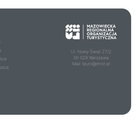
e
e
Ul. Nowy Świat 27/2
00-029 Warszawa
lice
Mail:
biuro@mrot.pl
olice