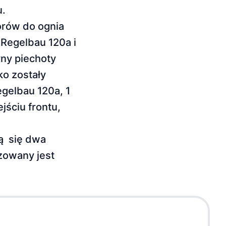
u.
orów do ognia
 Regelbau 120a i
ny piechoty
ko zostały
egelbau 120a, 1
jściu frontu,
ą się dwa
zowany jest