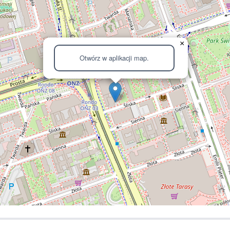
×
Otwórz w aplikacji map.