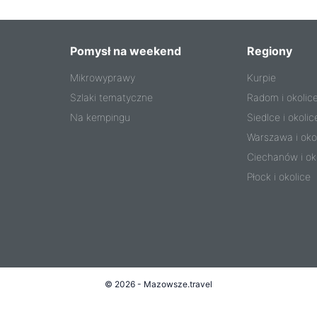
Pomysł na weekend
Regiony
Mikrowyprawy
Kurpie
Szlaki tematyczne
Radom i okolic
Na kempingu
Siedlce i okolic
Warszawa i oko
Ciechanów i ok
Płock i okolice
© 2026 - Mazowsze.travel