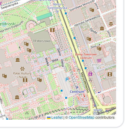
Leaflet
|
©
OpenStreetMap
contributors