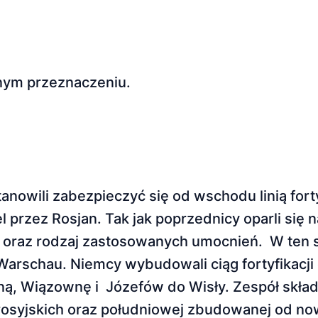
żnym przeznaczeniu.
nowili zabezpieczyć się od wschodu linią forty
rzez Rosjan. Tak jak poprzednicy oparli się na 
nnej oraz rodzaj zastosowanych umocnień. W ten
arschau. Niemcy wybudowali ciąg fortyfikacji 
sną, Wiązownę i Józefów do Wisły. Zespół skła
 rosyjskich oraz południowej zbudowanej od no