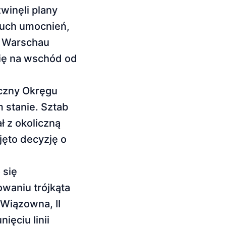
winęli plany
ńcuch umocnień,
f Warschau
ię na wschód od
eczny Okręgu
 stanie. Sztab
ł z okoliczną
jęto decyzję o
 się
owaniu trójkąta
Wiązowna, II
ięciu linii