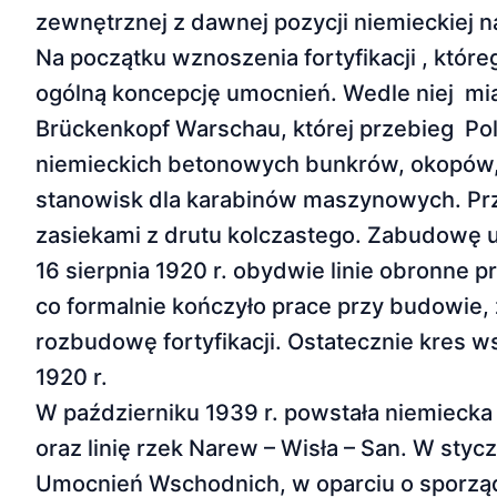
zewnętrznej z dawnej pozycji niemieckiej 
Na początku wznoszenia fortyfikacji , któr
ogólną koncepcję umocnień. Wedle niej miały
Brückenkopf Warschau, której przebieg Pol
niemieckich betonowych bunkrów, okopów, t
stanowisk dla karabinów maszynowych. Prz
zasiekami z drutu kolczastego. Zabudowę 
16 sierpnia 1920 r. obydwie linie obronne pr
co formalnie kończyło prace przy budowie,
rozbudowę fortyfikacji. Ostatecznie kres 
1920 r.
W październiku 1939 r. powstała niemiecka 
oraz linię rzek Narew – Wisła – San. W styc
Umocnień Wschodnich, w oparciu o sporządz