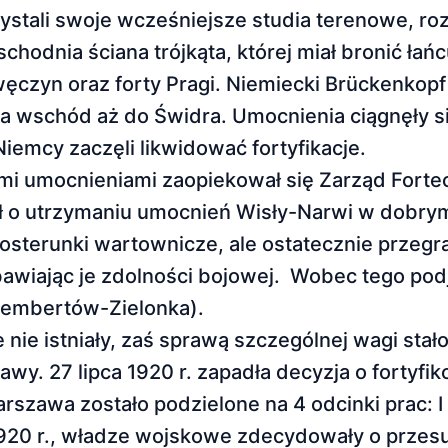
stali swoje wcześniejsze studia terenowe, roz
schodnia ściana trójkąta, której miał bronić ła
awęczyn oraz forty Pragi. Niemiecki Brückenkop
a wschód aż do Świdra. Umocnienia ciągnęły s
iemcy zaczęli likwidować fortyfikacje.
kimi umocnieniami zaopiekował się Zarząd Fort
 o utrzymaniu umocnień Wisły-Narwi w dobrym
osterunki wartownicze, ale ostatecznie przegra
zbawiając je zdolności bojowej. Wobec tego pod
 Rembertów-Zielonka).
ie istniały, zaś sprawą szczególnej wagi stało
wy. 27 lipca 1920 r. zapadła decyzja o fortyfik
awa zostało podzielone na 4 odcinki prac: I 
1920 r., władze wojskowe zdecydowały o przesun