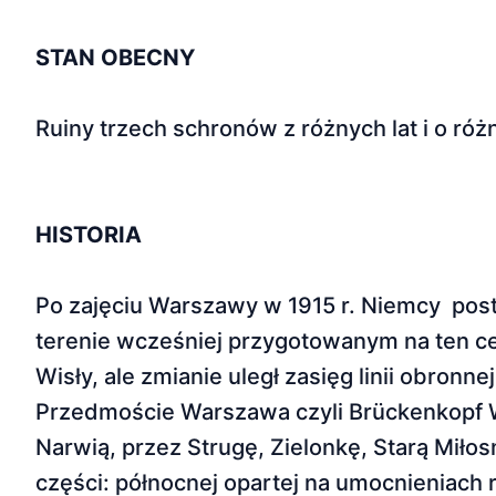
STAN OBECNY
Ruiny trzech schronów z różnych lat i o ró
HISTORIA
Po zajęciu Warszawy w 1915 r. Niemcy posta
terenie wcześniej przygotowanym na ten cel p
Wisły, ale zmianie uległ zasięg linii obro
Przedmoście Warszawa czyli Brückenkopf W
Narwią, przez Strugę, Zielonkę, Starą Miło
części: północnej opartej na umocnieniach