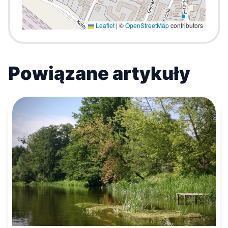
Leaflet
|
©
OpenStreetMap
contributors
Powiązane artykuły