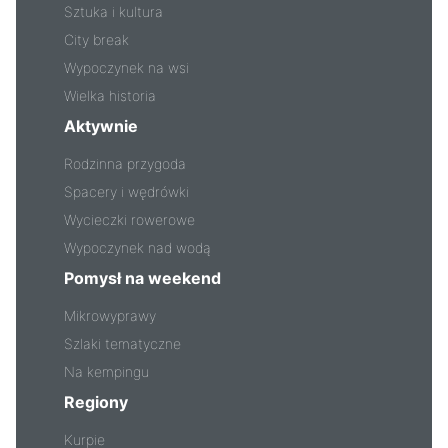
Sztuka i kultura
City break
Wypoczynek na wsi
Wielka historia
Aktywnie
Rodzinna przygoda
Spacery i wędrówki
Wycieczki rowerowe
Wypoczynek nad wodą
Pomysł na weekend
Mikrowyprawy
Szlaki tematyczne
Na kempingu
Regiony
Kurpie