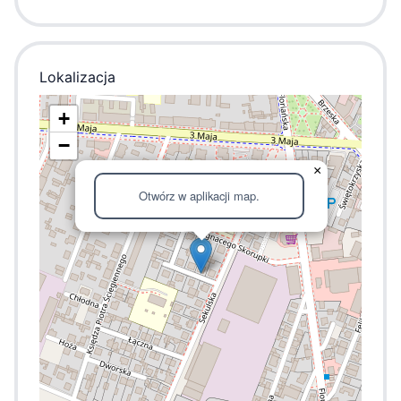
Lokalizacja
+
−
×
Otwórz w aplikacji map.