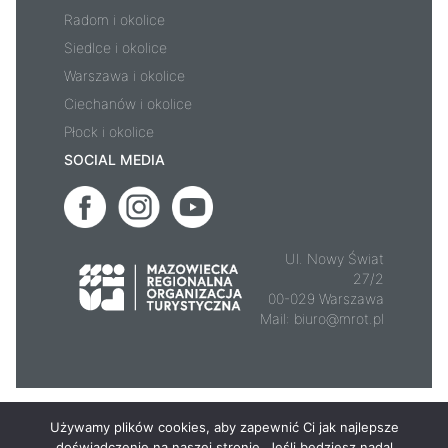
Radom i okolice
Siedlce i okolice
Warszawa i okolice
Ciechanów i okolice
Płock i okolice
SOCIAL MEDIA
Ul. Nowy Świat
27/2
00-029 Warszawa
Mail:
biuro@mrot.pl
© 2026 - Mazowsze.travel
Używamy plików cookies, aby zapewnić Ci jak najlepsze
doświadczenie na naszej stronie. Jeśli będziesz nadal