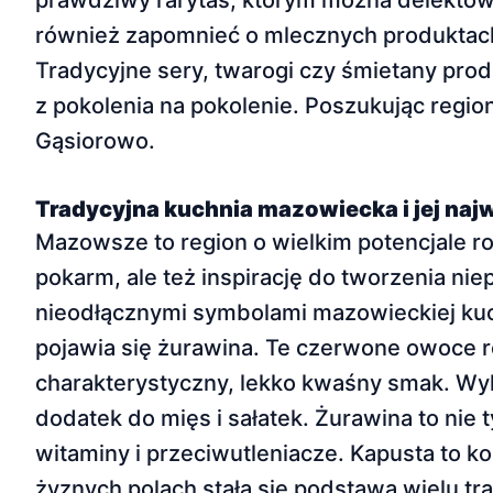
prawdziwy rarytas, którym można delektow
również zapomnieć o mlecznych produktac
Tradycyjne sery, twarogi czy śmietany pr
z pokolenia na pokolenie. Poszukując regi
Gąsiorowo.
Tradycyjna kuchnia mazowiecka i jej naj
Mazowsze to region o wielkim potencjale ro
pokarm, ale też inspirację do tworzenia niep
nieodłącznymi symbolami mazowieckiej kuch
pojawia się żurawina. Te czerwone owoce r
charakterystyczny, lekko kwaśny smak. Wy
dodatek do mięs i sałatek. Żurawina to nie
witaminy i przeciwutleniacze. Kapusta to k
żyznych polach stała się podstawą wielu tra