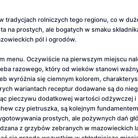
 tradycjach rolniczych tego regionu, co w duż
parta na prostych, ale bogatych w smaku składnik
zowieckich pól i ogrodów.
m menu. Oczywiście na pierwszym miejscu nal
leba razowego, który od wieków stanowi ważny
eb wyróżnia się ciemnym kolorem, charaktery
rych wariantach receptur dodawane są do niego
dając pieczywu dodatkowej wartości odżywczej 
chew czy pietruszka, są kolejnym fundamentem 
gotowywania prostych, ale pożywnych dań głów
dzana z grzybów zebranych w mazowieckich la