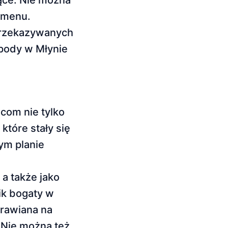
ące. Nie można
 menu.
 przekazywanych
spody w Młynie
com nie tylko
które stały się
ym planie
a także jako
ik bogaty w
prawiana na
. Nie można też