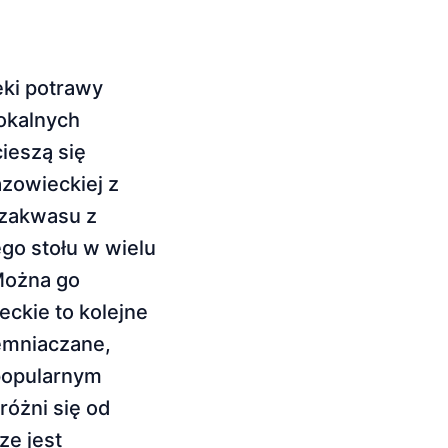
eki potrawy
okalnych
ieszą się
azowieckiej z
 zakwasu z
go stołu w wielu
Można go
ckie to kolejne
iemniaczane,
popularnym
óżni się od
ze jest