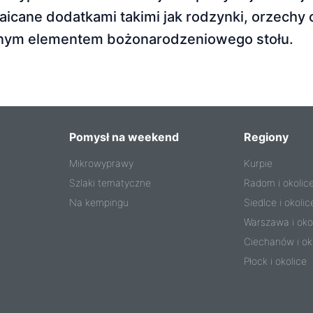
icane dodatkami takimi jak rodzynki, orzechy 
żnym elementem bożonarodzeniowego stołu.
Pomysł na weekend
Regiony
Mikrowyprawy
Kurpie
Szlaki tematyczne
Radom i okolic
Na kempingu
Siedlce i okolic
Warszawa i oko
Ciechanów i ok
Płock i okolice