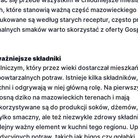
ać się przede wszystkim w chłodniejsze miesi
h, które stanowią ważną część mazowieckiego
odukowane są według starych receptur, często
onalnych smaków warto skorzystać z oferty Go
ważniejsze składniki
lniczym, który przez wieki dostarczał mieszkań
owtarzalnych potraw. Istnieje kilka składników, 
ni i odgrywają w niej główną rolę. Na pierwsz
osną dziko na mazowieckich terenach i mają
korzystywane są do produkcji soków, dżemów, 
 tylko smaczny, ale też niezwykle zdrowy składn
olejny ważny element w kuchni tego regionu. U
dycyjnych potraw, takich jak bigos czy gołąbki