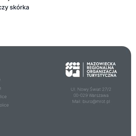
czy skórka
e
e
Ul. Nowy Świat 27/2
00-029 Warszawa
lice
Mail:
biuro@mrot.pl
olice