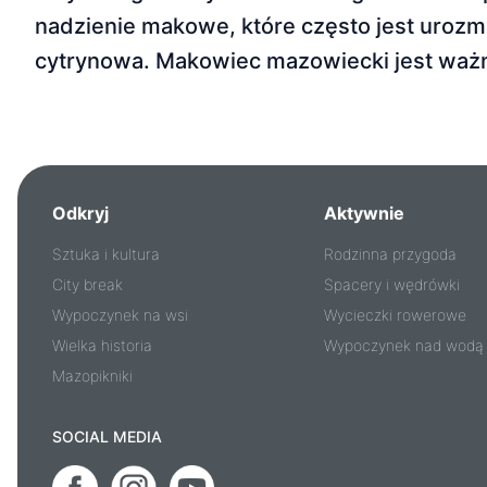
nadzienie makowe, które często jest urozma
cytrynowa. Makowiec mazowiecki jest wa
Odkryj
Aktywnie
Sztuka i kultura
Rodzinna przygoda
City break
Spacery i wędrówki
Wypoczynek na wsi
Wycieczki rowerowe
Wielka historia
Wypoczynek nad wodą
Mazopikniki
SOCIAL MEDIA