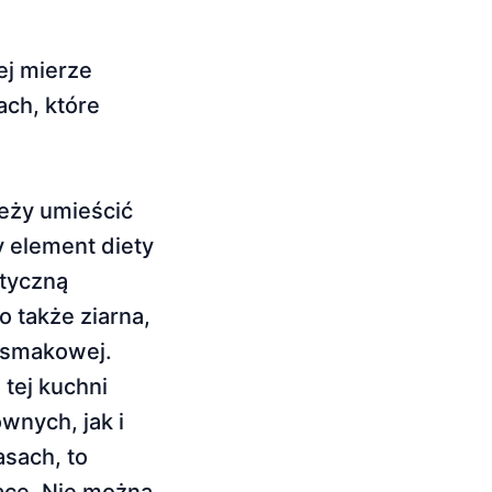
ej mierze
ach, które
eży umieścić
 element diety
styczną
 także ziarna,
i smakowej.
tej kuchni
nych, jak i
sach, to