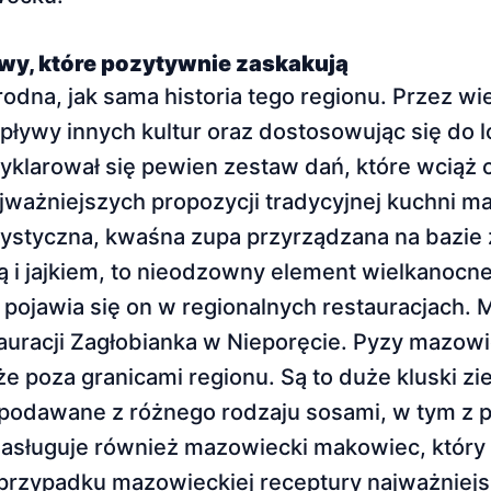
wy, które pozytywnie zaskakują
odna, jak sama historia tego regionu. Przez wi
ływy innych kultur oraz dostosowując się do l
yklarował się pewien zestaw dań, które wciąż c
jważniejszych propozycji tradycyjnej kuchni m
rystyczna, kwaśna zupa przyrządzana na bazie
 i jajkiem, to nieodzowny element wielkanocne
pojawia się on w regionalnych restauracjach. 
auracji Zagłobianka w Nieporęcie. Pyzy mazowie
że poza granicami regionu. Są to duże kluski z
podawane z różnego rodzaju sosami, w tym z 
ługuje również mazowiecki makowiec, który r
 przypadku mazowieckiej receptury najważniejs