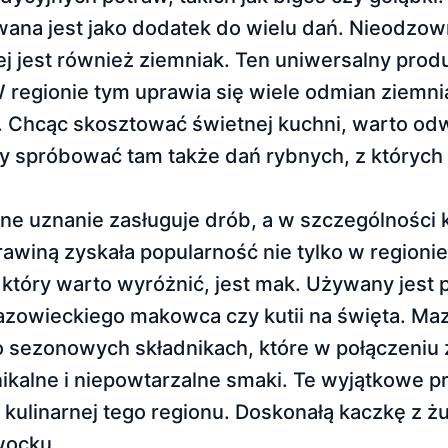
wana jest jako dodatek do wielu dań. Nieodzo
j jest również ziemniak. Ten uniwersalny prod
 regionie tym uprawia się wiele odmian ziemni
m. Chcąc skosztować świetnej kuchni, warto od
 spróbować tam także dań rybnych, z których s
e uznanie zasługuje drób, a w szczególności 
rawiną zyskała popularność nie tylko w regionie
 który warto wyróżnić, jest mak. Używany jest
mazowieckiego makowca czy kutii na święta. M
to sezonowych składnikach, które w połączeniu 
kalne i niepowtarzalne smaki. Te wyjątkowe p
 kulinarnej tego regionu. Doskonałą kaczkę z 
wocku.