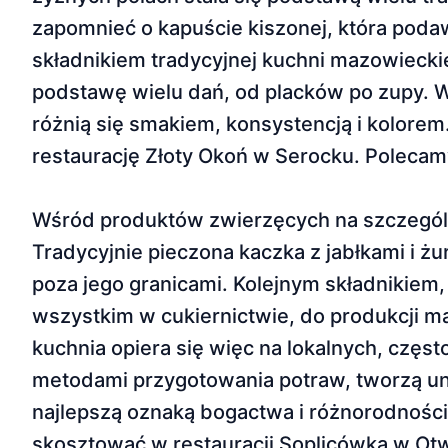
zapomnieć o kapuście kiszonej, która poda
składnikiem tradycyjnej kuchni mazowieckie
podstawę wielu dań, od placków po zupy. W
różnią się smakiem, konsystencją i kolore
restaurację Złoty Okoń w Serocku. Polecamy
Wśród produktów zwierzęcych na szczególn
Tradycyjnie pieczona kaczka z jabłkami i żu
poza jego granicami. Kolejnym składnikiem,
wszystkim w cukiernictwie, do produkcji 
kuchnia opiera się więc na lokalnych, częs
metodami przygotowania potraw, tworzą uni
najlepszą oznaką bogactwa i różnorodności
skosztować w restauracji Soplicówka w Ot