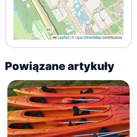
Leaflet
|
©
OpenStreetMap
contributors
Powiązane artykuły