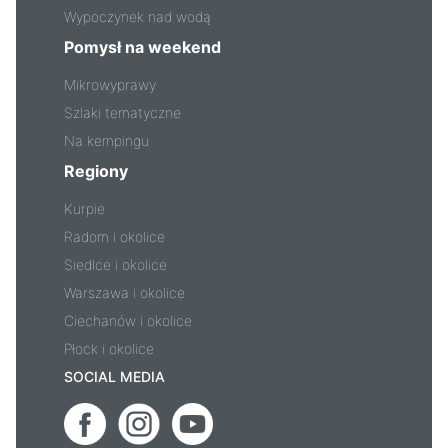
Wypoczynek nad wodą
Pomysł na weekend
Mikrowyprawy
Szlaki tematyczne
Na kempingu
Regiony
Kurpie
Radom i okolice
Siedlce i okolice
Warszawa i okolice
Ciechanów i okolice
Płock i okolice
SOCIAL MEDIA