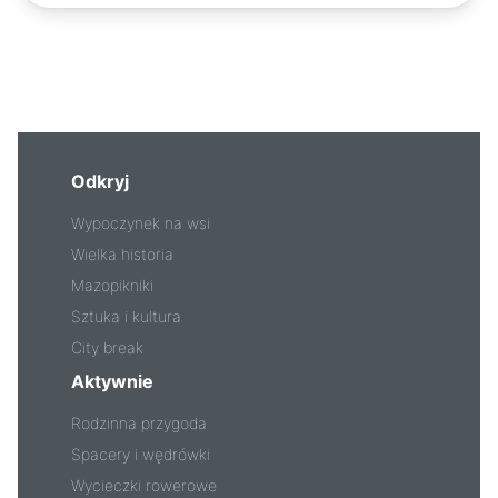
Odkryj
Wypoczynek na wsi
Wielka historia
Mazopikniki
Sztuka i kultura
City break
Aktywnie
Rodzinna przygoda
Spacery i wędrówki
Wycieczki rowerowe