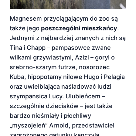
Magnesem przyciągającym do zoo są
także jego
poszczególni mieszkańcy
.
Jednymi z najbardziej znanych z nich są
Tina i Chapp – pampasowce zwane
wilkami grzywiastymi, Azizi – goryl o
srebrno-szarym futrze, nosorożec
Kuba, hipopotamy nilowe Hugo i Pelagia
oraz uwielbiająca naśladować ludzi
szympansica Lucy. Ulubieńcem –
szczególnie dzieciaków – jest także
bardzo nieśmiały i płochliwy
„myszojeleń” Arnold, przedstawiciel
zagrożonego gatunku kanczyla