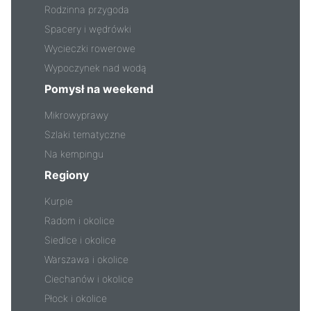
Rodzinna przygoda
Spacery i wędrówki
Wycieczki rowerowe
Wypoczynek nad wodą
Pomysł na weekend
Mikrowyprawy
Szlaki tematyczne
Na kempingu
Regiony
Kurpie
Radom i okolice
Siedlce i okolice
Warszawa i okolice
Ciechanów i okolice
Płock i okolice