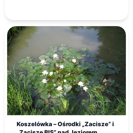
Koszelówka – Ośrodki „Zacisze” i
„Zacisze BIS” nad Jeziorem