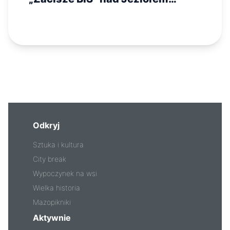
Dworskim
Odkryj
Sztuka i kultura
City break
Wypoczynek na wsi
Wielka historia
Mazopikniki
Aktywnie