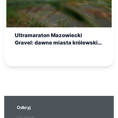
Ultramaraton Mazowiecki
Gravel: dawne miasta królewskie
w dolinach rzek (cz. 3)
Odkryj
City break