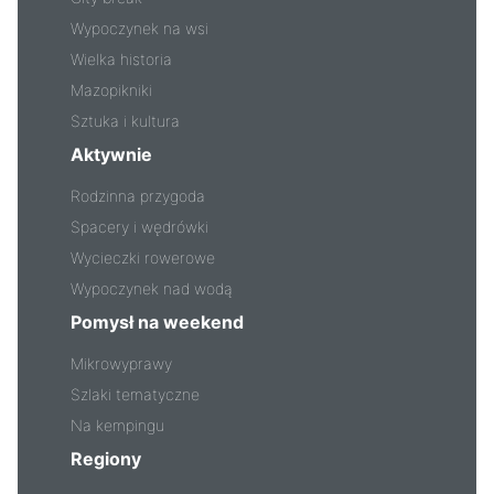
Wypoczynek na wsi
Wielka historia
Mazopikniki
Sztuka i kultura
Aktywnie
Rodzinna przygoda
Spacery i wędrówki
Wycieczki rowerowe
Wypoczynek nad wodą
Pomysł na weekend
Mikrowyprawy
Szlaki tematyczne
Na kempingu
Regiony