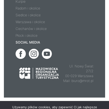
Kurpie
Radom i okolice
Siedlce i okolice
Warszawa i okolice
Ciechanów i okolice
Płock i okolice
SOCIAL MEDIA
Ul. Nowy Świat
27/2
00-029 Warszawa
Mail:
biuro@mrot.pl
© 2026 - Mazowsze.travel
Używamy plików cookies, aby zapewnić Ci jak najlepsze