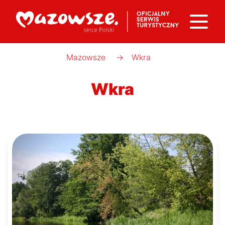
Mazowsze
→
Wkra
Wkra