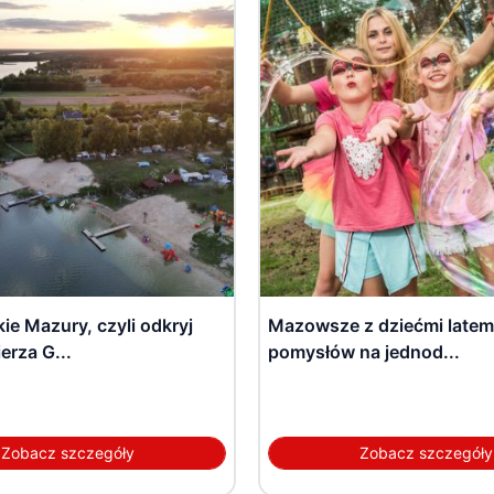
e Mazury, czyli odkryj
Mazowsze z dziećmi latem
erza G...
pomysłów na jednod...
Zobacz szczegóły
Zobacz szczegóły