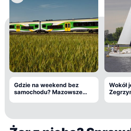
Gdzie na weekend bez
Wokół j
samochodu? Mazowsze
Zegrzyń
koleją: Płock, Otwock,
zbiegu 
Warka, Siedlce i Zegrze