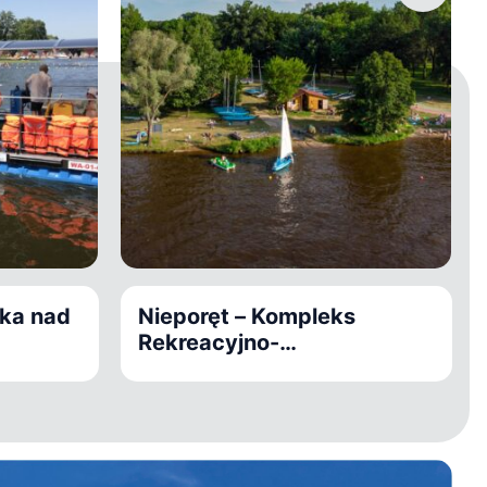
ska nad
Nieporęt – Kompleks
Rekreacyjno-
Wypoczynkowy Nieporęt-
Pilawa