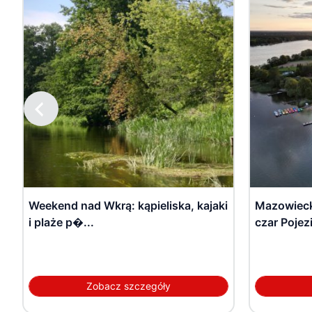
Weekend nad Wkrą: kąpieliska, kajaki
Mazowiecki
i plaże p�...
czar Pojezi
Zobacz szczegóły