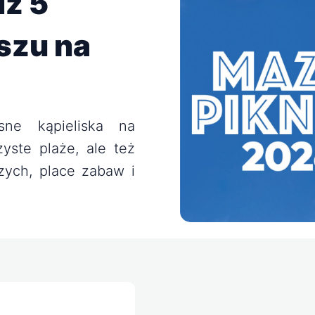
dź 5
szu na
ne kąpieliska na
yste plaże, ale też
zych, place zabaw i