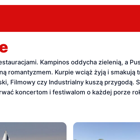
e
estauracjami. Kampinos oddycha zielenią, a Pu
ą romantyzmem. Kurpie wciąż żyją i smakują tra
ki, Filmowy czy Industrialny kuszą przygodą.
porwać koncertom i festiwalom o każdej porze ro