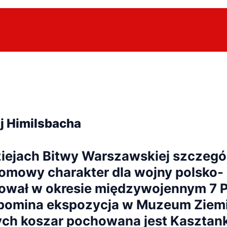
ój Himilsbacha
iejach Bitwy Warszawskiej szczegól
ełomowy charakter dla wojny polsko-
nował w okresie międzywojennym 7 
zypomina ekspozycja w Muzeum Ziemi
nych koszar pochowana jest Kasztan