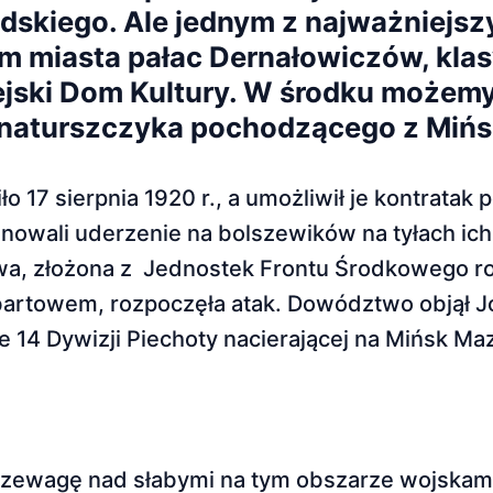
udskiego. Ale jednym z najważniejsz
um miasta pałac Dernałowiczów, kla
jski Dom Kultury. W środku możemy
a naturszczyka pochodzącego z Mińs
17 sierpnia 1920 r., a umożliwił je kontratak 
nowali uderzenie na bolszewików na tyłach ich
owa, złożona z Jednostek Frontu Środkowego 
artowem, rozpoczęła atak. Dowództwo objął Jó
e 14 Dywizji Piechoty nacierającej na Mińsk Ma
przewagę nad słabymi na tym obszarze wojskami