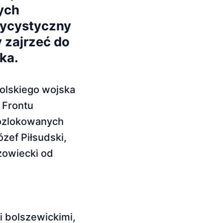
ych
sycystyczny
 zajrzeć do
ka.
polskiego wojska
 Frontu
rozlokowanych
zef Piłsudski,
zowiecki od
 bolszewickimi,