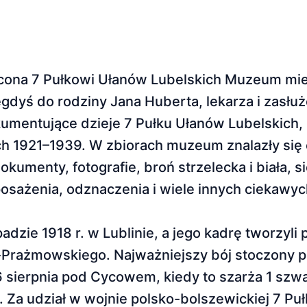
ona 7 Pułkowi Ułanów Lubelskich Muzeum mieśc
gdyś do rodziny Jana Huberta, lekarza i zasłu
mentujące dzieje 7 Pułku Ułanów Lubelskich, 
h 1921–1939. W zbiorach muzeum znalazły się 
umenty, fotografie, broń strzelecka i biała, s
osażenia, odznaczenia i wiele innych ciekawy
dzie 1918 r. w Lublinie, a jego kadrę tworzyli
y-Prażmowskiego. Najważniejszy bój stoczony p
6 sierpnia pod Cycowem, kiedy to szarża 1 sz
 Za udział w wojnie polsko-bolszewickiej 7 Pu