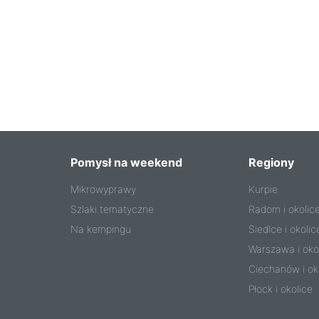
Pomysł na weekend
Regiony
Mikrowyprawy
Kurpie
Szlaki tematyczne
Radom i okolic
Na kempingu
Siedlce i okolic
Warszawa i oko
Ciechanów i ok
Płock i okolice