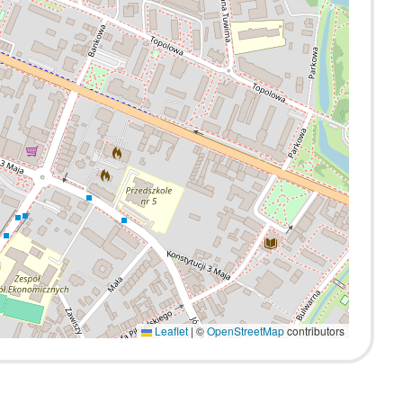
Leaflet
|
©
OpenStreetMap
contributors