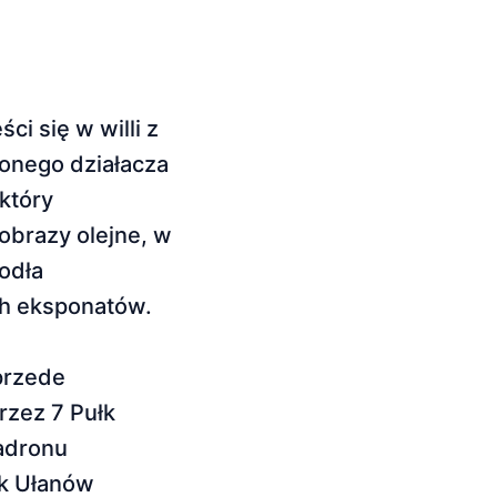
i się w willi z
żonego działacza
który
obrazy olejne, w
iodła
ch eksponatów.
 przede
rzez 7 Pułk
wadronu
łk Ułanów