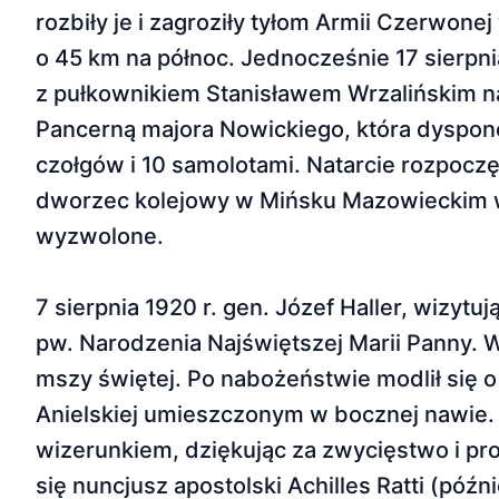
rozbiły je i zagroziły tyłom Armii Czerwon
o 45 km na północ. Jednocześnie 17 sierpn
z pułkownikiem Stanisławem Wrzalińskim n
Pancerną majora Nowickiego, która dyspon
czołgów i 10 samolotami. Natarcie rozpoczęł
dworzec kolejowy w Mińsku Mazowieckim wd
wyzwolone.
7 sierpnia 1920 r. gen. Józef Haller, wizyt
pw. Narodzenia Najświętszej Marii Panny.
mszy świętej. Po nabożeństwie modlił się 
Anielskiej umieszczonym w bocznej nawie. 
wizerunkiem, dziękując za zwycięstwo i pr
się nuncjusz apostolski Achilles Ratti (późn