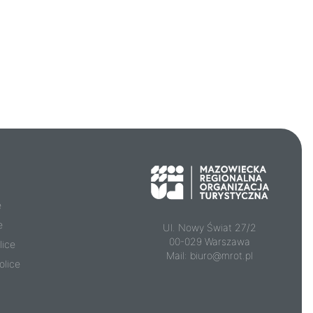
e
e
Ul. Nowy Świat 27/2
00-029 Warszawa
lice
Mail:
biuro@mrot.pl
olice