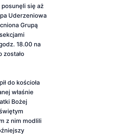
 posunęli się aż
rupa Uderzeniowa
ocniona Grupą
sekcjami
 godz. 18.00 na
 zostało
ił do kościoła
anej właśnie
atki Bożej
 świętym
 z nim modlili
óźniejszy