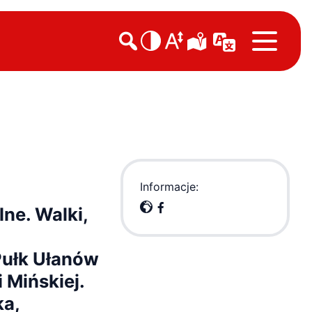

Informacje:
ne. Walki,
Pułk Ułanów
 Mińskiej.
ka,