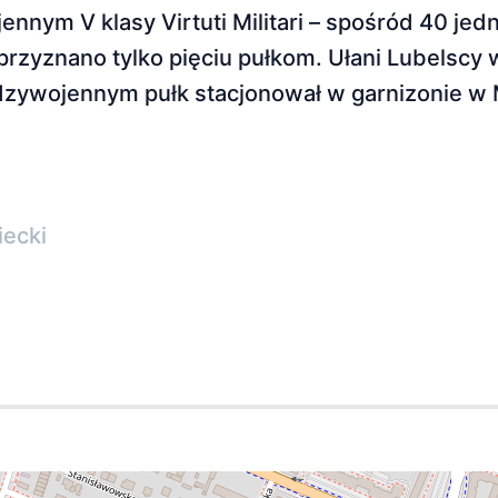
nym V klasy Virtuti Militari – spośród 40 jedn
 przyznano tylko pięciu pułkom. Ułani Lubelscy 
ędzywojennym pułk stacjonował w garnizonie w
iecki