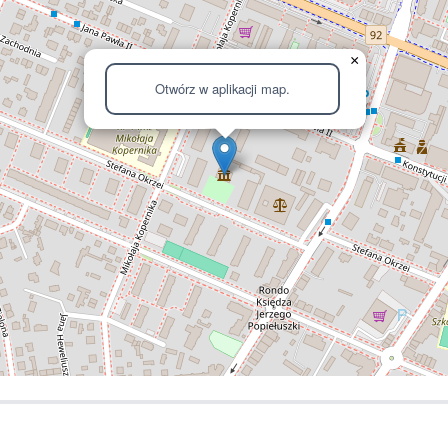
×
Otwórz w aplikacji map.