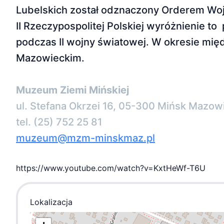
Lubelskich został odznaczony Orderem Wojen
II Rzeczypospolitej Polskiej wyróżnienie to
podczas II wojny światowej. W okresie mi
Mazowieckim.
Muzeum Ziemi Mińskiej
ul. Stefana Okrzei 16, 05-300 Mińsk Mazow
tel. (25) 752 25 81
muzeum@mzm-minskmaz.pl
https://www.youtube.com/watch?v=KxtHeWf-T6U
Lokalizacja