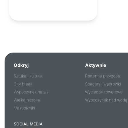
Odkryj
Aktywnie
Sztuka i kultura
Rodzinna przygoda
City break
Spacery i wędrówki
Wypoczynek na wsi
Wycieczki rowerowe
Wielka historia
Wypoczynek nad wodą
Mazopikniki
SOCIAL MEDIA