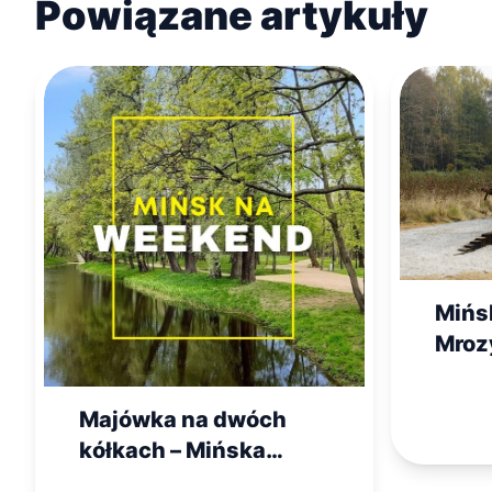
Powiązane artykuły
Mińs
Mrozy
Majówka na dwóch
kółkach – Mińska
Mapa Inspiracji