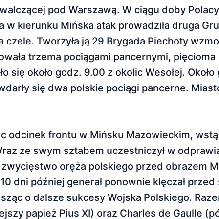
ej walczącej pod Warszawą. W ciągu doby Polacy
ia w kierunku Mińska atak prowadziła druga G
a czele. Tworzyła ją 29 Brygada Piechoty wzm
owała trzema pociągami pancernymi, pięcioma 
o się około godz. 9.00 z okolic Wesołej. Około
arły się dwa polskie pociągi pancerne. Miasto
ując odcinek frontu w Mińsku Mazowieckim, wstąp
 Wraz ze swym sztabem uczestniczył w odprawi
o zwycięstwo oręża polskiego przed obrazem M
10 dni później generał ponownie klęczał przed
osząc o dalsze sukcesy Wojska Polskiego. Razem
iejszy papież Pius XI) oraz Charles de Gaulle (p