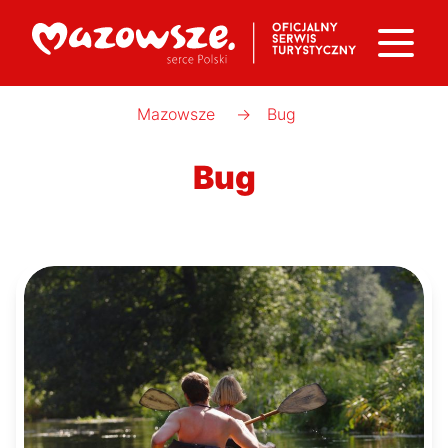
Mazowsze
→
Bug
Bug