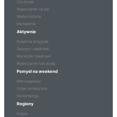
City break
Wypoczynek na wsi
Wielka historia
Mazopikniki
Aktywnie
Rodzinna przygoda
Spacery i wędrówki
Wycieczki rowerowe
Wypoczynek nad wodą
Pomysł na weekend
Mikrowyprawy
Szlaki tematyczne
Na kempingu
Regiony
Kurpie