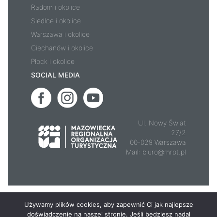
Radom i okolice
Siedlce i okolice
Warszawa i okolice
Ciechanów i okolice
Płock i okolice
SOCIAL MEDIA
Ul. Nowy Świat
27/2
00-029 Warszawa
Mail:
biuro@mrot.pl
© 2026 - Mazowsze.travel
Używamy plików cookies, aby zapewnić Ci jak najlepsze
doświadczenie na naszej stronie. Jeśli będziesz nadal