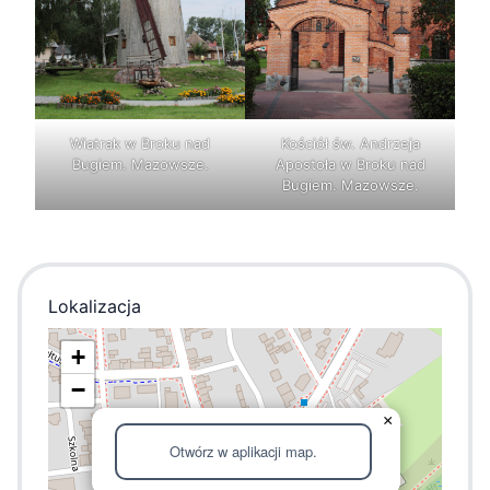
Wiatrak w Broku nad
Kościół św. Andrzeja
Bugiem. Mazowsze.
Apostoła w Broku nad
Bugiem. Mazowsze.
Lokalizacja
+
−
×
Otwórz w aplikacji map.