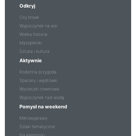
Odkryj
City break
Wypoczynek na wsi
Wielka historia
Mazopikniki
Sztuka i kultura
Aktywnie
Rodzinna przygoda
Spacery i wędrówki
Wycieczki rowerowe
Wypoczynek nad wodą
Pomysł na weekend
Mikrowyprawy
Szlaki tematyczne
Na kempingu