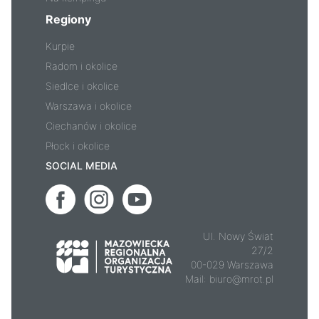
Regiony
Kurpie
Radom i okolice
Siedlce i okolice
Warszawa i okolice
Ciechanów i okolice
Płock i okolice
SOCIAL MEDIA
Ul. Nowy Świat
27/2
00-029 Warszawa
Mail:
biuro@mrot.pl