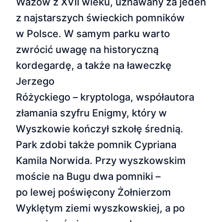
Wazów z XVII wieku, uznawany za jeden
z najstarszych świeckich pomników
w Polsce. W samym parku warto
zwrócić uwagę na historyczną
kordegardę, a także na ławeczkę
Jerzego
Różyckiego – kryptologa, współautora
złamania szyfru Enigmy, który w
Wyszkowie kończył szkołę średnią.
Park zdobi także pomnik Cypriana
Kamila Norwida. Przy wyszkowskim
moście na Bugu dwa pomniki –
po lewej poświęcony Żołnierzom
Wyklętym ziemi wyszkowskiej, a po