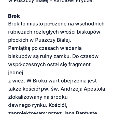
w Puszczy Białej – Karolowi Frycze.
Brok
Brok to miasto położone na wschodnich
rubieżach rozległych włości biskupów
płockich w Puszczy Białej.
Pamiątką po czasach władania
biskupów są ruiny zamku. Do czasów
współczesnych ostał się fragment
jednej
z wież. W Broku wart obejrzenia jest
także kościół pw. św. Andrzeja Apostoła
zlokalizowany na środku
dawnego rynku. Kościół,
zaprojektowany przez Jana Baptystę