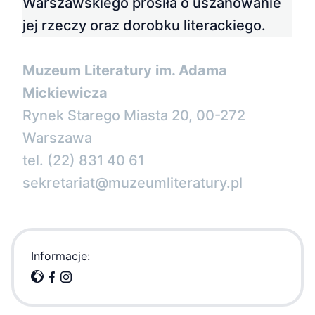
Warszawskiego prosiła o uszanowanie
jej rzeczy oraz dorobku literackiego.
Muzeum Literatury im. Adama
Mickiewicza
Rynek Starego Miasta 20, 00-272
Warszawa
tel. (22) 831 40 61
sekretariat@muzeumliteratury.pl
Informacje: