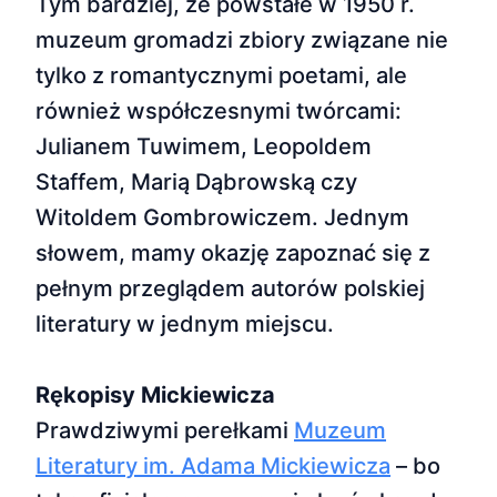
Tym bardziej, że powstałe w 1950 r.
muzeum gromadzi zbiory związane nie
tylko z romantycznymi poetami, ale
również współczesnymi twórcami:
Julianem Tuwimem, Leopoldem
Staffem, Marią Dąbrowską czy
Witoldem Gombrowiczem. Jednym
słowem, mamy okazję zapoznać się z
pełnym przeglądem autorów polskiej
literatury w jednym miejscu.
Rękopisy Mickiewicza
Prawdziwymi perełkami
Muzeum
Literatury im. Adama Mickiewicza
– bo