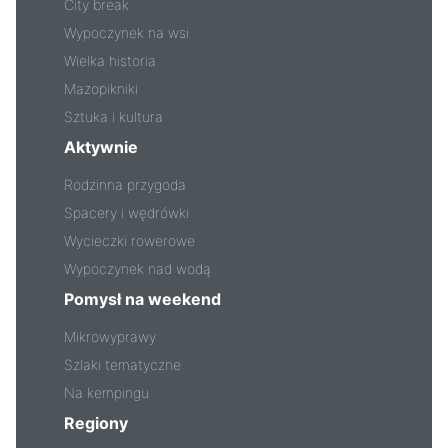
City break
Wypoczynek na wsi
Wielka historia
Mazopikniki
Sztuka i kultura
Aktywnie
Rodzinna przygoda
Spacery i wędrówki
Wycieczki rowerowe
Wypoczynek nad wodą
Pomysł na weekend
Mikrowyprawy
Szlaki tematyczne
Na kempingu
Regiony