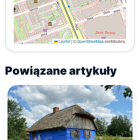
Leaflet
|
©
OpenStreetMap
contributors
Powiązane artykuły