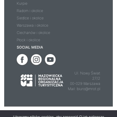
Kurpie
Radom i okolice
Siedlce i okolice
Warszawa i okolice
Ciechanów i okolice
Płock i okolice
SOCIAL MEDIA
Ul. Nowy Świat
27/2
00-029 Warszawa
Mail:
biuro@mrot.pl
© 2026 - Mazowsze.travel
Używamy plików cookies, aby zapewnić Ci jak najlepsze