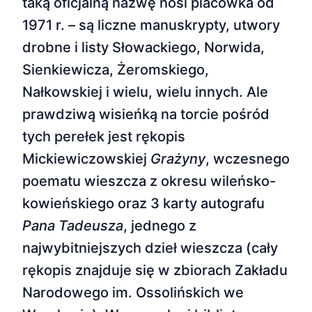
taką oficjalną nazwę nosi placówka od
1971 r. – są liczne manuskrypty, utwory
drobne i listy Słowackiego, Norwida,
Sienkiewicza, Żeromskiego,
Nałkowskiej i wielu, wielu innych. Ale
prawdziwą wisieńką na torcie pośród
tych perełek jest rękopis
Mickiewiczowskiej
Grażyny
, wczesnego
poematu wieszcza z okresu wileńsko-
kowieńskiego oraz 3 karty autografu
Pana Tadeusza
, jednego z
najwybitniejszych dzieł wieszcza (cały
rękopis znajduje się w zbiorach Zakładu
Narodowego im. Ossolińskich we