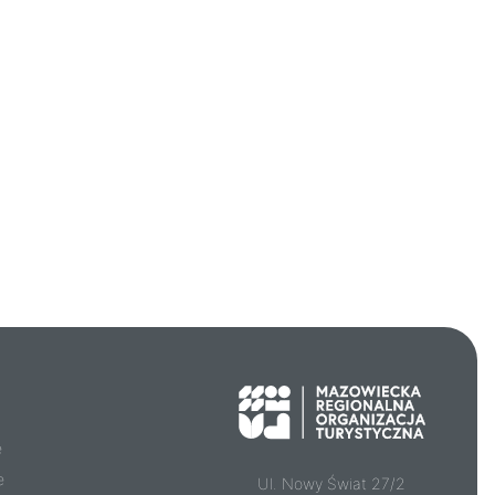
e
e
Ul. Nowy Świat 27/2