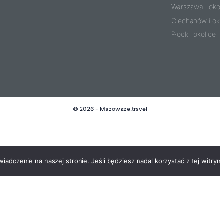
Warszawa i oko
Ciechanów i ok
Płock i okolice
© 2026 - Mazowsze.travel
adczenie na naszej stronie. Jeśli będziesz nadal korzystać z tej witryn