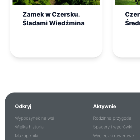
Zamek w Czersku.
Czer
Śladami Wiedźmina
Śred
twie
Odkryj
Aktywnie
Wypoczynek na wsi
Rodzinna przygoda
Wielka historia
Spacery i wędrówki
Mazopikniki
Wycieczki rowerowe