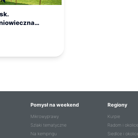
sk.
niowieczna
rdza
Pomysł na weekend
Regiony
Mikrowyprawy
Kurpie
Szlaki tematyczne
Radom i okolic
Na kempingu
Siedlce i okolic