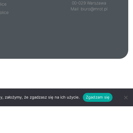
00-029 Warszawa
lice
Mail:
biuro@mrot.pl
olice
y, założymy, że zgadzasz się na ich użycie.
Zgadzam się