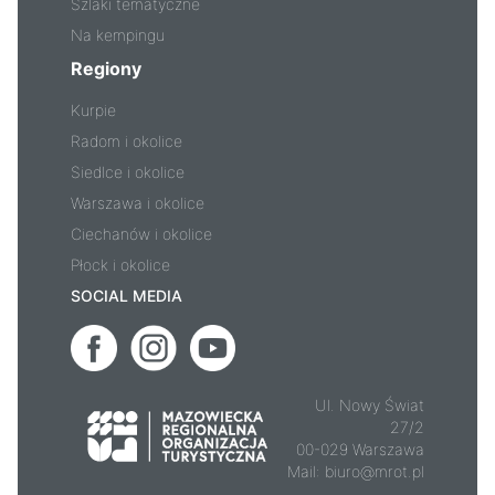
Szlaki tematyczne
Na kempingu
Regiony
Kurpie
Radom i okolice
Siedlce i okolice
Warszawa i okolice
Ciechanów i okolice
Płock i okolice
SOCIAL MEDIA
Ul. Nowy Świat
27/2
00-029 Warszawa
Mail:
biuro@mrot.pl