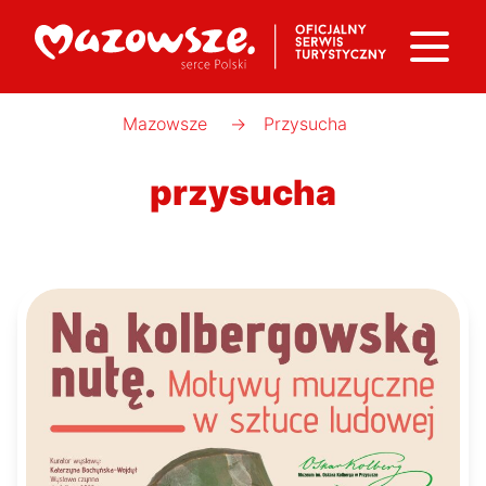
Mazowsze
→
Przysucha
przysucha