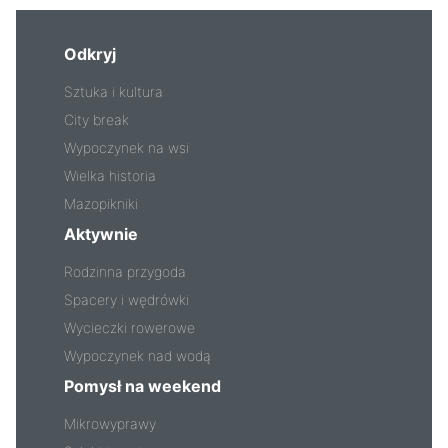
Odkryj
Sztuka i kultura
City break
Wypoczynek na wsi
Wielka historia
Mazopikniki
Aktywnie
Rodzinna przygoda
Spacery i wędrówki
Wycieczki rowerowe
Wypoczynek nad wodą
Pomysł na weekend
Mikrowyprawy