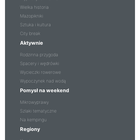
Wielka historia
Mazopikniki
Sztuka i kultura
City break
Aktywnie
Rodzinna przygoda
Spacery i wędrówki
Wycieczki rowerowe
Wypoczynek nad wodą
Pomysł na weekend
Mikrowyprawy
Szlaki tematyczne
Na kempingu
Regiony