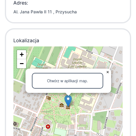
Adres:
Al. Jana Pawła II 11 , Przysucha
Lokalizacja
+
−
×
Otwórz w aplikacji map.