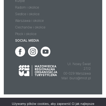
Kurpie
Radom i okolice
Siedlce i okolice
Warszawa i okolice
Ciechanów i okolice
Płock i okolice
SOCIAL MEDIA
Ul. Nowy Świat
27/2
00-029 Warszawa
Mail:
biuro@mrot.pl
© 2026 - Mazowsze.travel
Używamy plików cookies, aby zapewnić Ci jak najlepsze