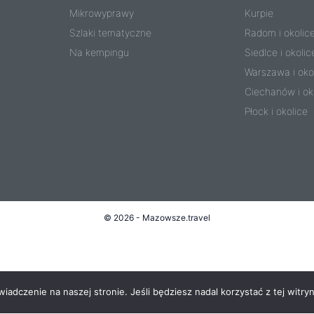
Mikrowyprawy
Kurpie
Szlaki tematyczne
Radom i okolic
Na kempingu
Siedlce i okolic
Warszawa i oko
Ciechanów i ok
Płock i okolice
© 2026 - Mazowsze.travel
adczenie na naszej stronie. Jeśli będziesz nadal korzystać z tej witryn