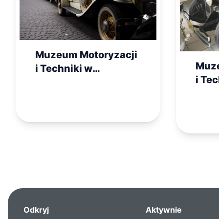
Muzeum Motoryzacji
Muze
i Techniki w
i Te
Otrębusach
Otrę
Odkryj
Aktywnie