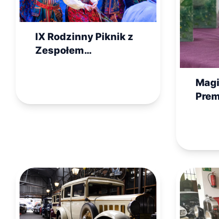
IX Rodzinny Piknik z
Zespołem
„Mazowsze” – wielkie
święto folkloru w
Magi
Karolinie!
Prem
„Żab
patr