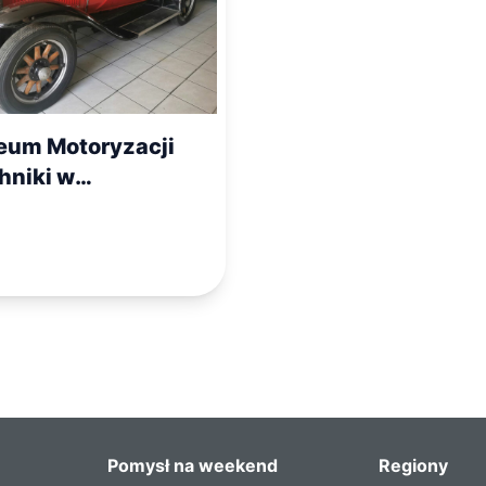
um Motoryzacji
chniki w
busach
Pomysł na weekend
Regiony