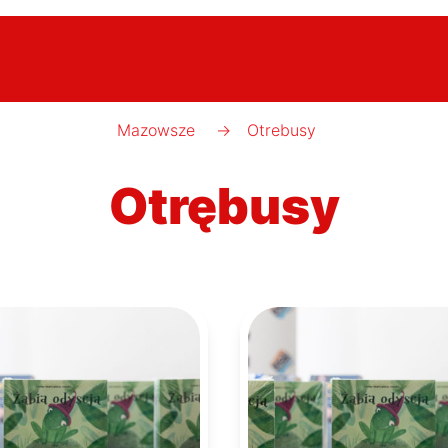
Mazowsze
→
Otrebusy
Otrębusy