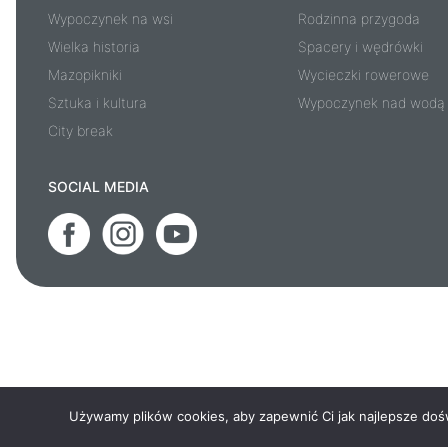
Wypoczynek na wsi
Rodzinna przygoda
Wielka historia
Spacery i wędrówki
Mazopikniki
Wycieczki rowerowe
Sztuka i kultura
Wypoczynek nad wodą
City break
SOCIAL MEDIA
Używamy plików cookies, aby zapewnić Ci jak najlepsze doświ