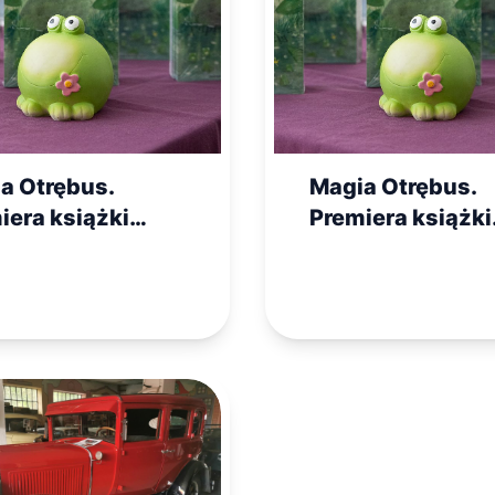
a Otrębus.
Magia Otrębus.
iera książki
Premiera książki
ia odyseja” pod
„Żabia odyseja”
onatem MROT