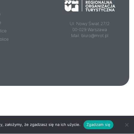
e
e
Ul. Nowy Świat 27/2
00-029 Warszawa
lice
Mail:
biuro@mrot.pl
olice
y, założymy, że zgadzasz się na ich użycie.
Zgadzam się