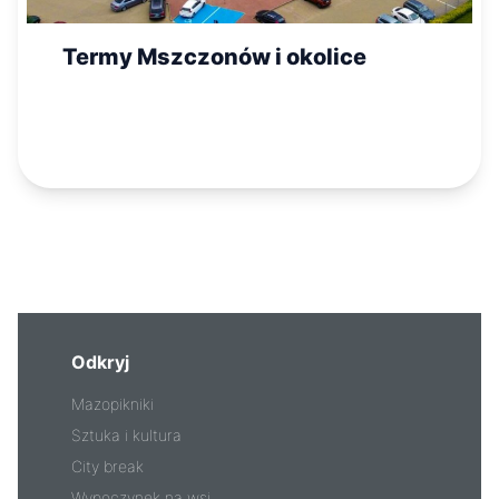
Termy Mszczonów i okolice
Odkryj
Mazopikniki
Sztuka i kultura
City break
Wypoczynek na wsi