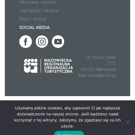
Warszawa i okolice
Ciechanów i okolice
Płock i okolice
SOCIAL MEDIA
Ul. Nowy Świat
27/2
00-029 Warszawa
Mail:
biuro@mrot.pl
© 2026 - Mazowsze.travel
Używamy plików cookies, aby zapewnić Ci jak najlepsze
doświadczenie na naszej stronie. Jeśli będziesz nadal
korzystać z tej witryny, założymy, że zgadzasz się na ich
użycie.