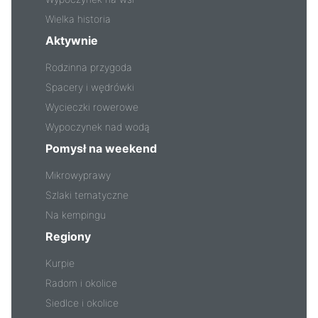
Wielka historia
Aktywnie
Rodzinna przygoda
Spacery i wędrówki
Wycieczki rowerowe
Wypoczynek nad wodą
Pomysł na weekend
Mikrowyprawy
Szlaki tematyczne
Na kempingu
Regiony
Kurpie
Radom i okolice
Siedlce i okolice