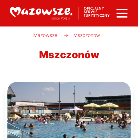
Mazowsze
→
Mszczonow
Mszczonów