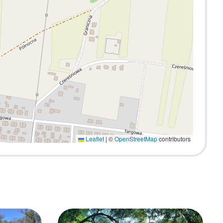
Leaflet
|
©
OpenStreetMap
contributors