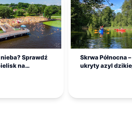
z nieba? Sprawdź
Skrwa Północna –
ielisk na
ukryty azyl dzikie
wszu na
przyrody blisko P
inny weekend!