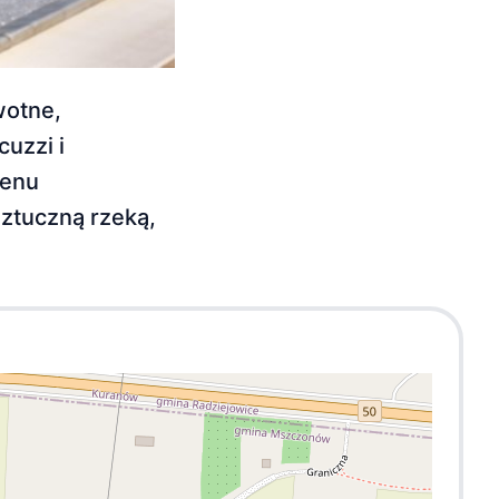
wotne,
uzzi i
senu
sztuczną rzeką,