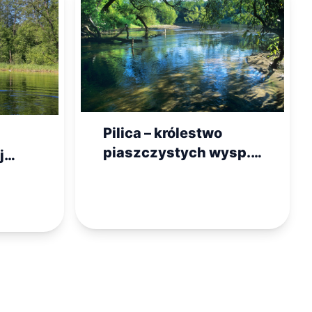
Pilica – królestwo
piaszczystych wysp.
j
Najlepsza trasa na
łocka
rodzinny kajak