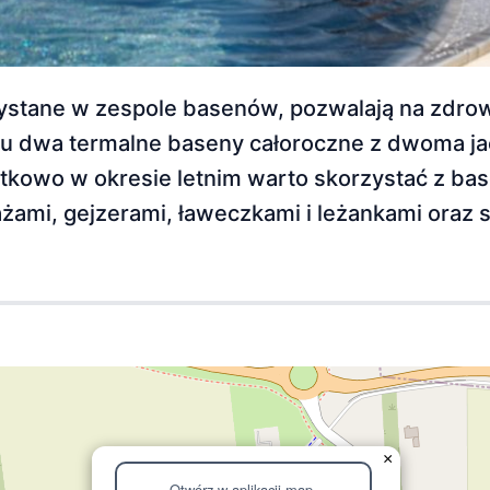
ystane w zespole basenów, pozwalają na zdro
 tu dwa termalne baseny całoroczne z dwoma jac
atkowo w okresie letnim warto skorzystać z ba
żami, gejzerami, ławeczkami i leżankami oraz 
×
Otwórz w aplikacji map.