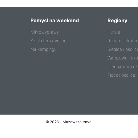
Pomysł na weekend
Regiony
Mikrowyprawy
Kurpie
Szlaki tematyczne
Radom i okolic
Na kempingu
Siedlce i okolic
Warszawa i oko
Ciechanów i ok
Płock i okolice
© 2026 - Mazowsze.travel