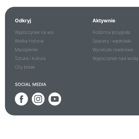
Odkryj
Aktywnie
Wypoczynek na wsi
Rodzinna przygoda
Wielka historia
Spacery i wędrówki
Mazopikniki
Wycieczki rowerowe
Sztuka i kultura
Wypoczynek nad wodą
City break
SOCIAL MEDIA