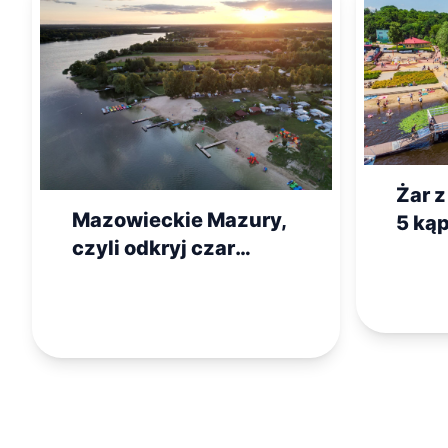
Żar 
Mazowieckie Mazury,
5 kąp
czyli odkryj czar
Mazo
Pojezierza
rodz
Gostynińskiego na
wakacje!