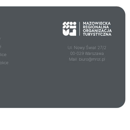
e
e
Ul. Nowy Świat 27/2
00-029 Warszawa
lice
Mail:
biuro@mrot.pl
olice