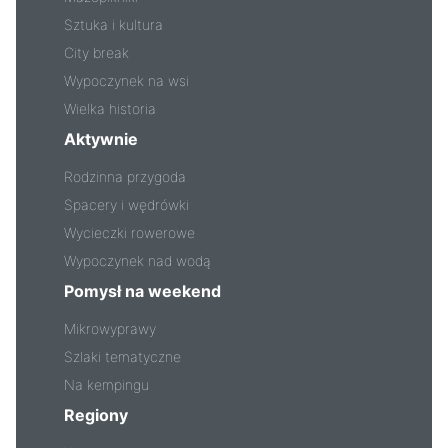
Sztuka i kultura
City break
Wypoczynek na wsi
Wielka historia
Aktywnie
Rodzinna przygoda
Spacery i wędrówki
Wycieczki rowerowe
Wypoczynek nad wodą
Pomysł na weekend
Mikrowyprawy
Szlaki tematyczne
Na kempingu
Regiony