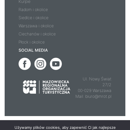
Kurpie
Radom i okolice
Siedlce i okolice
Warszawa i okolice
Ciechanów i okolice
Płock i okolice
SOCIAL MEDIA
Ul. Nowy Świat
27/2
00-029 Warszawa
Mail:
biuro@mrot.pl
© 2026 - Mazowsze.travel
Używamy plików cookies, aby zapewnić Ci jak najlepsze