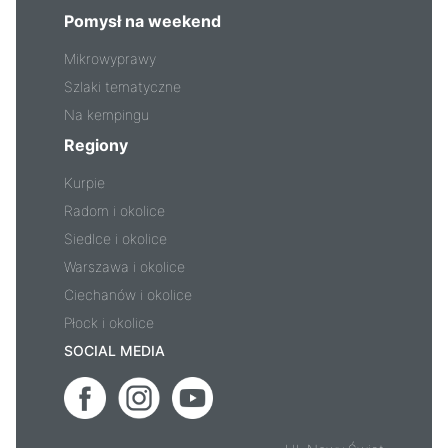
Pomysł na weekend
Mikrowyprawy
Szlaki tematyczne
Na kempingu
Regiony
Kurpie
Radom i okolice
Siedlce i okolice
Warszawa i okolice
Ciechanów i okolice
Płock i okolice
SOCIAL MEDIA