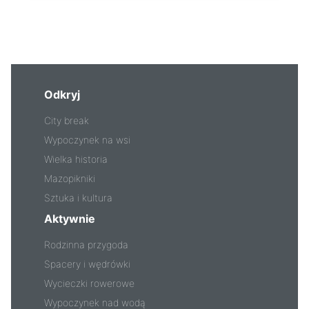
Odkryj
City break
Wypoczynek na wsi
Wielka historia
Mazopikniki
Sztuka i kultura
Aktywnie
Rodzinna przygoda
Spacery i wędrówki
Wycieczki rowerowe
Wypoczynek nad wodą