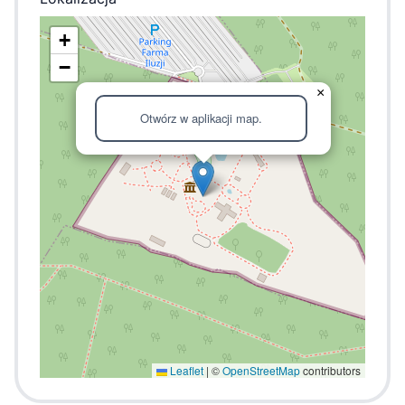
+
−
×
Otwórz w aplikacji map.
Leaflet
|
©
OpenStreetMap
contributors