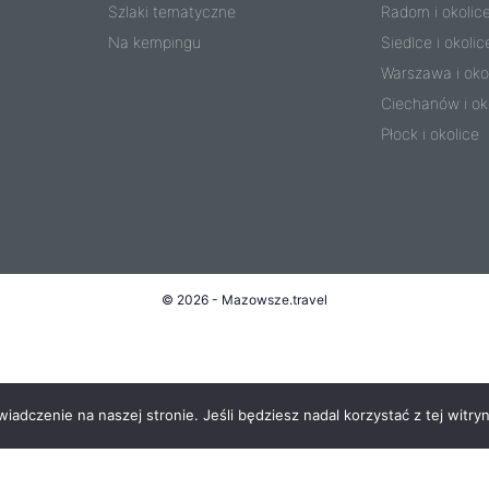
Szlaki tematyczne
Radom i okolic
Na kempingu
Siedlce i okolic
Warszawa i oko
Ciechanów i ok
Płock i okolice
© 2026 - Mazowsze.travel
adczenie na naszej stronie. Jeśli będziesz nadal korzystać z tej witryn