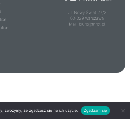
e
e
Ul. Nowy Świat 27/2
00-029 Warszawa
lice
Mail:
biuro@mrot.pl
olice
y, założymy, że zgadzasz się na ich użycie.
Zgadzam się