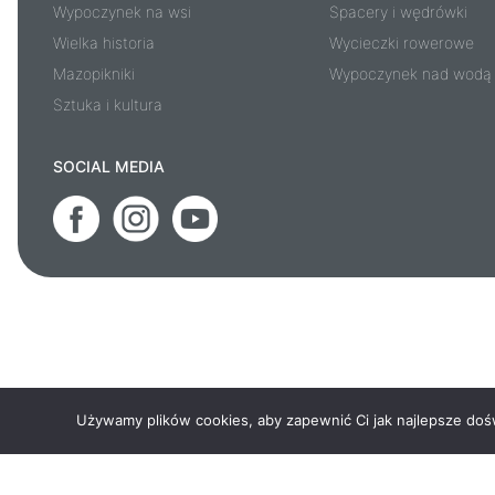
Wypoczynek na wsi
Spacery i wędrówki
Wielka historia
Wycieczki rowerowe
Mazopikniki
Wypoczynek nad wodą
Sztuka i kultura
SOCIAL MEDIA
Używamy plików cookies, aby zapewnić Ci jak najlepsze doświ