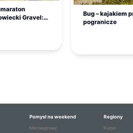
amaraton
Bug – kajakiem p
wiecki Gravel:
pogranicze
oryczne miejsca i
użańskie łąki
5)
Pomysł na weekend
Regiony
Mikrowyprawy
Kurpie