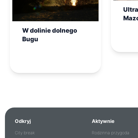
Ultr
Mazo
hist
W dolinie dolnego
nadb
Bugu
(cz. 
Odkryj
Aktywnie
City break
Rodzinna przygoda