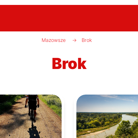
Mazowsze
→
Brok
Brok