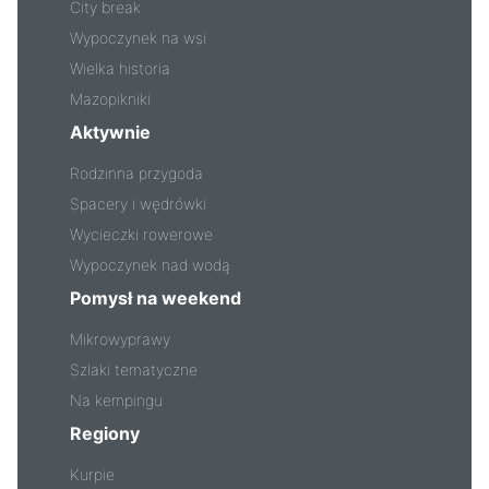
City break
Wypoczynek na wsi
Wielka historia
Mazopikniki
Aktywnie
Rodzinna przygoda
Spacery i wędrówki
Wycieczki rowerowe
Wypoczynek nad wodą
Pomysł na weekend
Mikrowyprawy
Szlaki tematyczne
Na kempingu
Regiony
Kurpie