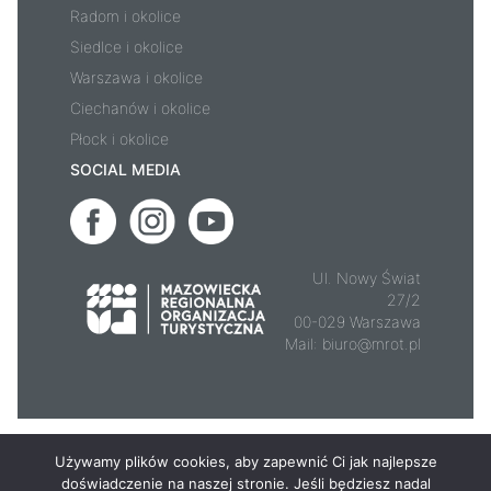
Radom i okolice
Siedlce i okolice
Warszawa i okolice
Ciechanów i okolice
Płock i okolice
SOCIAL MEDIA
Ul. Nowy Świat
27/2
00-029 Warszawa
Mail:
biuro@mrot.pl
© 2026 - Mazowsze.travel
Używamy plików cookies, aby zapewnić Ci jak najlepsze
doświadczenie na naszej stronie. Jeśli będziesz nadal