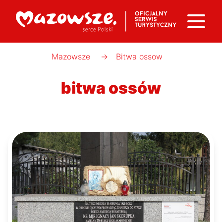
Mazowsze
→
Bitwa ossow
bitwa ossów