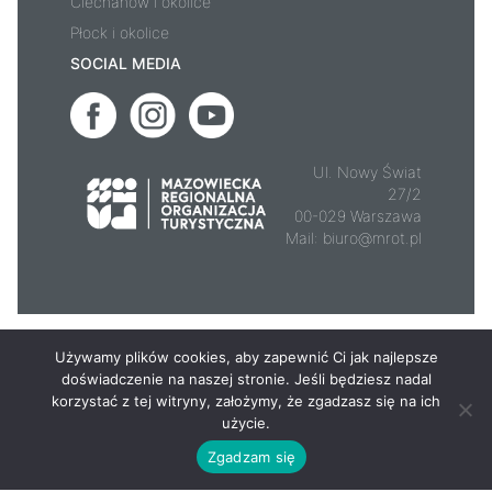
Ciechanów i okolice
Płock i okolice
SOCIAL MEDIA
Ul. Nowy Świat
27/2
00-029 Warszawa
Mail:
biuro@mrot.pl
© 2026 - Mazowsze.travel
Używamy plików cookies, aby zapewnić Ci jak najlepsze
doświadczenie na naszej stronie. Jeśli będziesz nadal
korzystać z tej witryny, założymy, że zgadzasz się na ich
użycie.
Zgadzam się