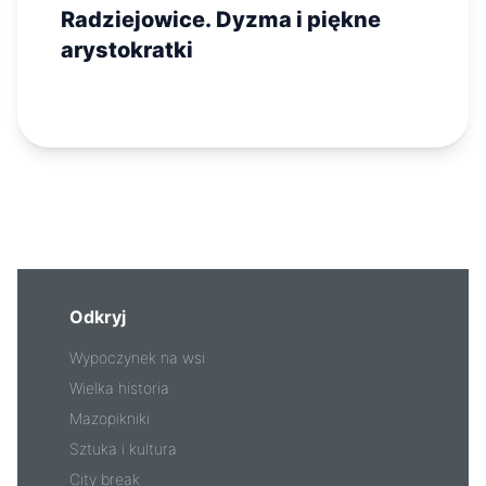
Radziejowice. Dyzma i piękne
arystokratki
Odkryj
Wypoczynek na wsi
Wielka historia
Mazopikniki
Sztuka i kultura
City break