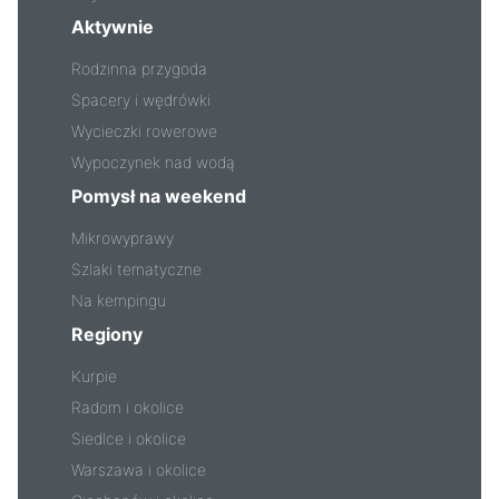
Aktywnie
Rodzinna przygoda
Spacery i wędrówki
Wycieczki rowerowe
Wypoczynek nad wodą
Pomysł na weekend
Mikrowyprawy
Szlaki tematyczne
Na kempingu
Regiony
Kurpie
Radom i okolice
Siedlce i okolice
Warszawa i okolice