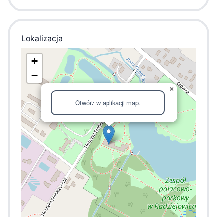
Lokalizacja
+
−
×
Otwórz w aplikacji map.