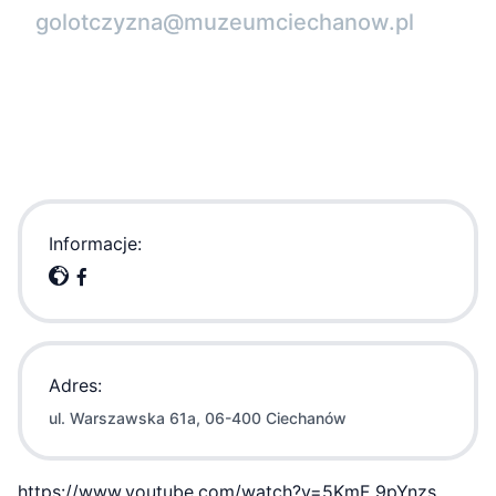
golotczyzna@muzeumciechanow.pl
Informacje:
Adres:
ul. Warszawska 61a, 06-400 Ciechanów
https://www.youtube.com/watch?v=5KmF_9pYnzs