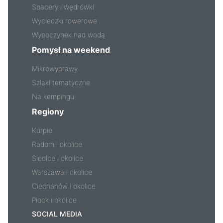
Spacery i wędrówki
Wycieczki rowerowe
Wypoczynek nad wodą
Pomysł na weekend
Mikrowyprawy
Szlaki tematyczne
Na kempingu
Regiony
Kurpie
Radom i okolice
Siedlce i okolice
Warszawa i okolice
Ciechanów i okolice
Płock i okolice
SOCIAL MEDIA