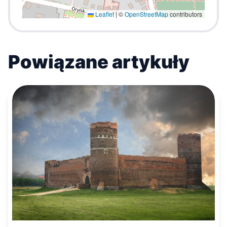
Leaflet
|
©
OpenStreetMap
contributors
Powiązane artykuły