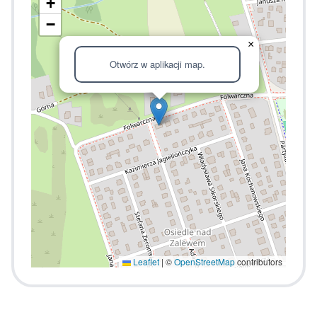
+
−
×
Otwórz w aplikacji map.
Leaflet
|
©
OpenStreetMap
contributors