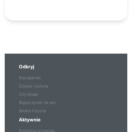
2025 – lista wydarzeń
Odkryj
Mazopikniki
Sztuka i kultura
City break
Wypoczynek na wsi
Wielka historia
Aktywnie
Rodzinna przygoda