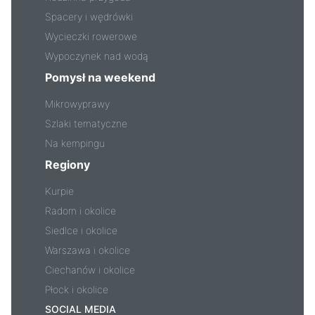
Spacery i wędrówki
Wycieczki rowerowe
Wypoczynek nad wodą
Pomysł na weekend
Mikrowyprawy
Szlaki tematyczne
Na kempingu
Regiony
Kurpie
Radom i okolice
Siedlce i okolice
Warszawa i okolice
Ciechanów i okolice
Płock i okolice
SOCIAL MEDIA