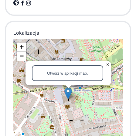
Lokalizacja
+
−
×
Otwórz w aplikacji map.