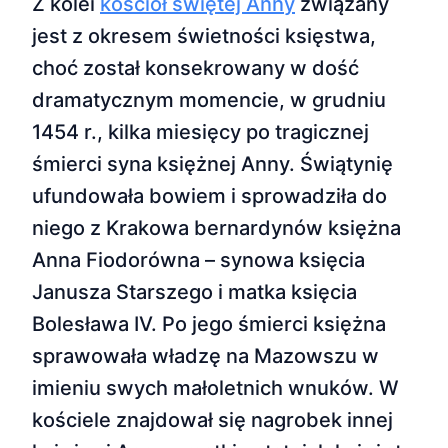
Z kolei
kościół świętej Anny
związany
jest z okresem świetności księstwa,
choć został konsekrowany w dość
dramatycznym momencie, w grudniu
1454 r., kilka miesięcy po tragicznej
śmierci syna księżnej Anny. Świątynię
ufundowała bowiem i sprowadziła do
niego z Krakowa bernardynów księżna
Anna Fiodorówna – synowa księcia
Janusza Starszego i matka księcia
Bolesława IV. Po jego śmierci księżna
sprawowała władzę na Mazowszu w
imieniu swych małoletnich wnuków. W
kościele znajdował się nagrobek innej