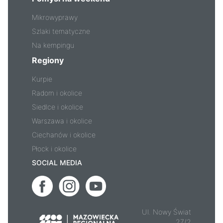
Mikrowyprawy
Szlaki tematyczne
Na kempingu
Regiony
Kurpie
Radom i okolice
Siedlce i okolice
Warszawa i okolice
Ciechanów i okolice
Płock i okolice
SOCIAL MEDIA
Ul. Nowy Świat
27/2