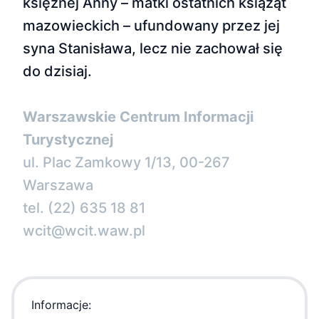
księżnej Anny – matki ostatnich książąt
mazowieckich – ufundowany przez jej
syna Stanisława, lecz nie zachował się
do dzisiaj.
Warszawskie Centrum Informacji
Turystycznej
ul. Plac Zamkowy 1/13, 00-267
Warszawa
tel. (22) 635 18 81
wcit@wcit.waw.pl
Informacje: