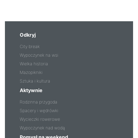
Odkryj
City break
Wypoczynek na wsi
Wielka historia
Mazopikniki
Sztuka i kultura
Aktywnie
Rodzinna przygoda
Spacery i wędrówki
Wycieczki rowerowe
Wypoczynek nad wodą
Pomysł na weekend