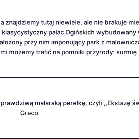
najdziemy tutaj niewiele, ale nie brakuje mie
st klasycystyczny pałac Ogińskich wybudowany
ałożony przy nim imponujący park z malownic
mi możemy trafić na pomniki przyrody: surmię
wdziwą malarską perełkę, czyli ,,Ekstazę św. 
Greco