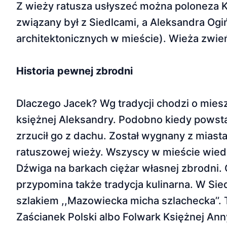
Z wieży ratusza usłyszeć można poloneza K
związany był z Siedlcami, a Aleksandra Ogi
architektonicznych w mieście). Wieża zwień
Historia pewnej zbrodni
Dlaczego Jacek? Wg tradycji chodzi o mie
księżnej Aleksandry. Podobno kiedy powsta
zrzucił go z dachu. Został wygnany z miast
ratuszowej wieży. Wszyscy w mieście wiedz
Dźwiga na barkach ciężar własnej zbrodni. 
przypomina także tradycja kulinarna. W Sie
szlakiem ,,Mazowiecka micha szlachecka’’.
Zaścianek Polski albo Folwark Księżnej An