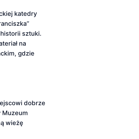
kiej katedry
anciszka’’
storii sztuki.
teriał na
ckim, gdzie
iejscowi dobrze
by Muzeum
ną wieżę