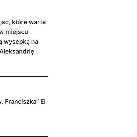
jsc, które warte
 w miejscu
zą wysepką na
 Aleksandrię
Franciszka’’ El