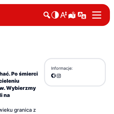

Informacje:
hać. Po śmierci
cieleniu
pów. Wybierzmy
i na
ieku granica z