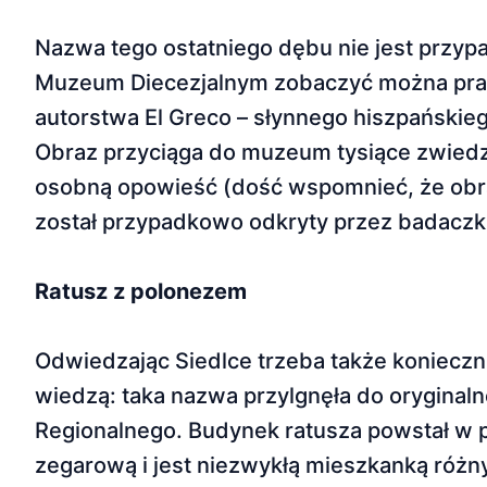
Nazwa tego ostatniego dębu nie jest przyp
Muzeum Diecezjalnym zobaczyć można prawdz
autorstwa El Greco – słynnego hiszpańskieg
Obraz przyciąga do muzeum tysiące zwiedzaj
osobną opowieść (dość wspomnieć, że obra
został przypadkowo odkryty przez badaczki
Ratusz z polonezem
Odwiedzając Siedlce trzeba także konieczni
wiedzą: taka nazwa przylgnęła do oryginal
Regionalnego. Budynek ratusza powstał w 
zegarową i jest niezwykłą mieszkanką różn