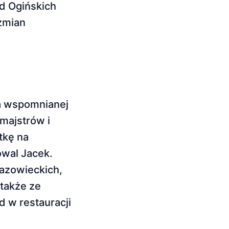
d Ogińskich
 zmian
ca wspomnianej
majstrów i
tkę na
owal Jacek.
mazowieckich,
 także ze
 w restauracji