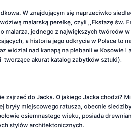
adkowa. W znajdującym się naprzeciwko siedlec
iwą malarską perełkę, czyli ,,Ekstazę św. Fr
o malarza, jednego z największych twórców w hi
ących, a historia jego odkrycia w Polsce to ma
z widział nad kanapą na plebanii w Kosowie La
 tworzące akurat katalog zabytków sztuki).
e zajrzeć do Jacka. O jakiego Jacka chodzi? M
nej bryły miejscowego ratusza, obecnie siedzi
połowie osiemnastego wieku, posiada drewnia
ych stylów architektonicznych.