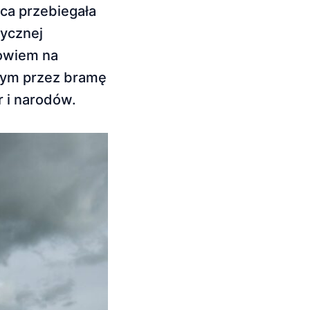
ca przebiegała
rycznej
bowiem na
czym przez bramę
 i narodów.