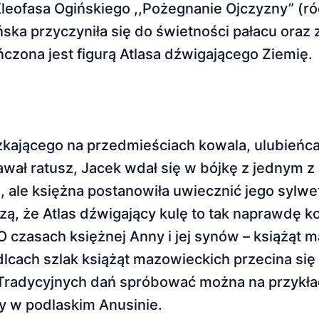
leofasa Ogińskiego ,,Pożegnanie Ojczyzny” (ró
ńska przyczyniła się do świetności pałacu oraz
czona jest figurą Atlasa dźwigającego Ziemię.
szkającego na przedmieściach kowala, ulubień
wał ratusz, Jacek wdał się w bójkę z jednym z 
a, ale księżna postanowiła uwiecznić jego sylwe
ą, że Atlas dźwigający kulę to tak naprawdę k
O czasach księżnej Anny i jej synów – książąt 
dlcach szlak książąt mazowieckich przecina się
 Tradycyjnych dań spróbować można na przykład
ny w podlaskim Anusinie.