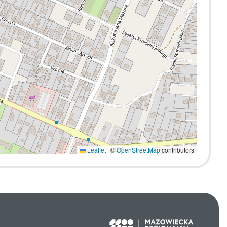
Leaflet
|
©
OpenStreetMap
contributors