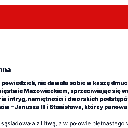
Anna
j powiedzieli, nie dawała sobie w kaszę dmuc
sięstwie Mazowieckiem, sprzeciwiając się w
ria intryg, namiętności i dworskich podstę
nów – Janusza III i Stanisława, którzy panowal
ąsiadowała z Litwą, a w połowie piętnastego w