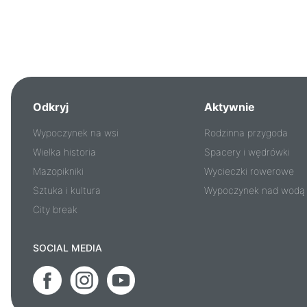
Odkryj
Aktywnie
Wypoczynek na wsi
Rodzinna przygoda
Wielka historia
Spacery i wędrówki
Mazopikniki
Wycieczki rowerowe
Sztuka i kultura
Wypoczynek nad wodą
City break
SOCIAL MEDIA