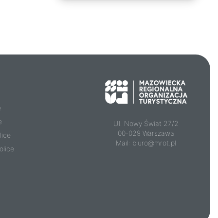
e
e
Ul. Nowy Świat 27/2
00-029 Warszawa
lice
Mail:
biuro@mrot.pl
olice