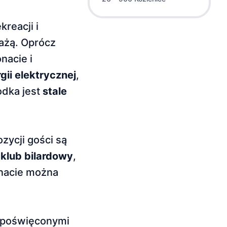
reacji i
lażą. Oprócz
nacie i
gii elektrycznej
,
odka jest
stale
zycji gości są
i
klub bilardowy
,
onacie można
 poświęconymi