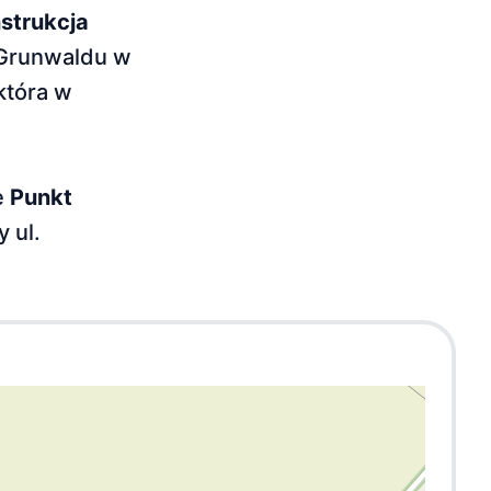
strukcja
 Grunwaldu w
 która w
e
Punkt
y ul.