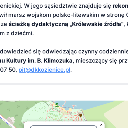
enickiej. W jego sąsiedztwie znajduje się
rekon
liwił marsz wojskom polsko-litewskim w stronę
ze
ścieżką dydaktyczną „Królewskie źródła”
,
om z dziećmi.
na dowiedzieć się odwiedzając czynny codzienni
u Kultury im. B. Klimczuka
, mieszczący się prz
 07 50,
pit@dkkozienice.pl
.
×