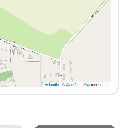
Leaflet
|
©
OpenStreetMap
contributors