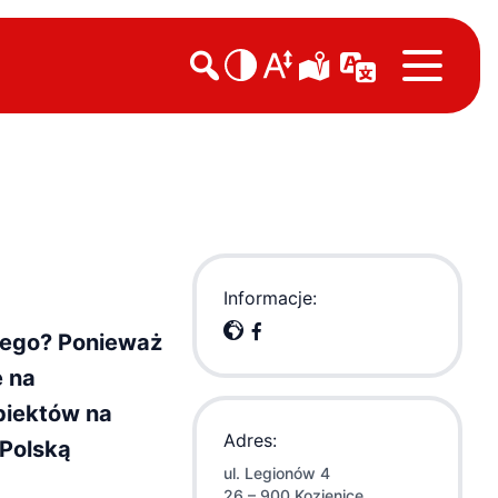

Informacje:
czego? Ponieważ
e na
biektów na
Adres:
 Polską
ul. Legionów 4
26 – 900 Kozienice