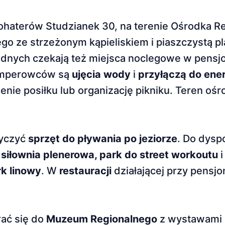
Bohaterów Studzianek 30, na terenie Ośrodka Rek
ego ze strzeżonym kąpieliskiem i piaszczystą p
ezdnych czekają też miejsca noclegowe w pensjo
amperowców są
ujęcia wody
i
przyłączą do ener
enie posiłku lub organizację pikniku. Teren ośr
yczyć
sprzęt do pływania po jeziorze
. Do dyspo
 siłownia plenerowa, park do street workoutu
k linowy
. W
restauracji
działającej przy pensj
ać się do
Muzeum Regionalnego
z wystawami