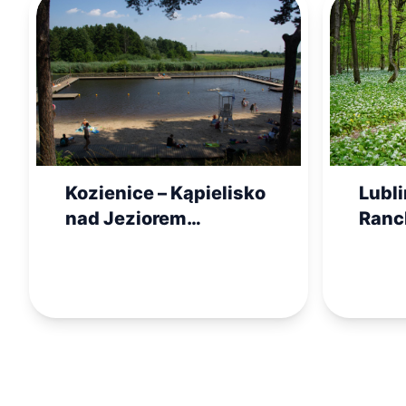
Lubl
Kozienice – Kąpielisko
Ranc
nad Jeziorem
Kozienickim