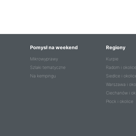
Pomysł na weekend
Regiony
Mikrowyprawy
Kurpie
Szlaki tematyczne
Radom i okolic
Na kempingu
Siedlce i okolic
Warszawa i oko
Ciechanów i ok
Płock i okolice