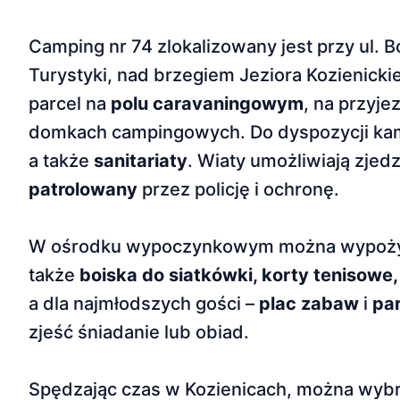
Camping nr 74 zlokalizowany jest przy ul. 
Turystyki, nad brzegiem Jeziora Kozienicki
parcel na
polu caravaningowym
, na przyj
domkach campingowych. Do dyspozycji k
a także
sanitariaty
. Wiaty umożliwiają zjedz
patrolowany
przez policję i ochronę.
W ośrodku wypoczynkowym można wypoż
także
boiska do siatkówki, korty tenisowe,
a dla najmłodszych gości –
plac zabaw
i
par
zjeść śniadanie lub obiad.
Spędzając czas w Kozienicach, można wybr