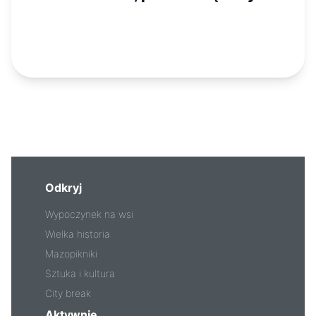
Odkryj
Wypoczynek na wsi
Wielka historia
Mazopikniki
Sztuka i kultura
City break
Aktywnie