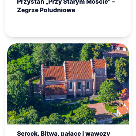
Przystań „Przy Starym Moście” –
Zegrze Południowe
Serock. Bitwa, pałace i wąwozy