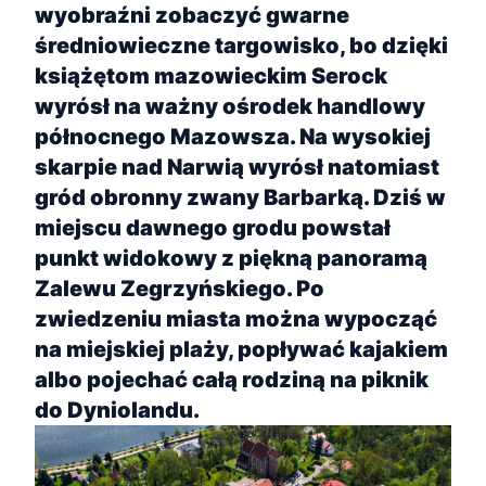
wyobraźni zobaczyć gwarne
średniowieczne targowisko, bo dzięki
książętom mazowieckim Serock
wyrósł na ważny ośrodek handlowy
północnego Mazowsza. Na wysokiej
skarpie nad Narwią wyrósł natomiast
gród obronny zwany Barbarką. Dziś w
miejscu dawnego grodu powstał
punkt widokowy z piękną panoramą
Zalewu Zegrzyńskiego. Po
zwiedzeniu miasta można wypocząć
na miejskiej plaży, popływać kajakiem
albo pojechać całą rodziną na piknik
do Dyniolandu.