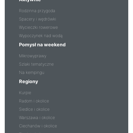
Rodzinna przygoda
Spacery i wędrówki
Wycieczki rowerowe
Wypoczynek nad wodą
Pomysł na weekend
Mikrowyprawy
Szlaki tematyczne
Na kempingu
Regiony
Kurpie
Radom i okolice
Siedlce i okolice
Warszawa i okolice
Ciechanów i okolice