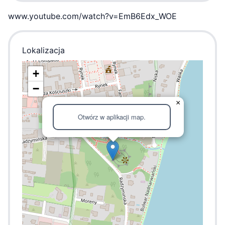
www.youtube.com/watch?v=EmB6Edx_WOE
Lokalizacja
+
−
×
Otwórz w aplikacji map.