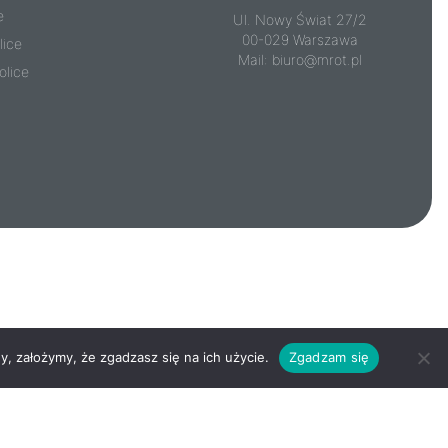
e
Ul. Nowy Świat 27/2
00-029 Warszawa
lice
Mail:
biuro@mrot.pl
olice
y, założymy, że zgadzasz się na ich użycie.
Zgadzam się