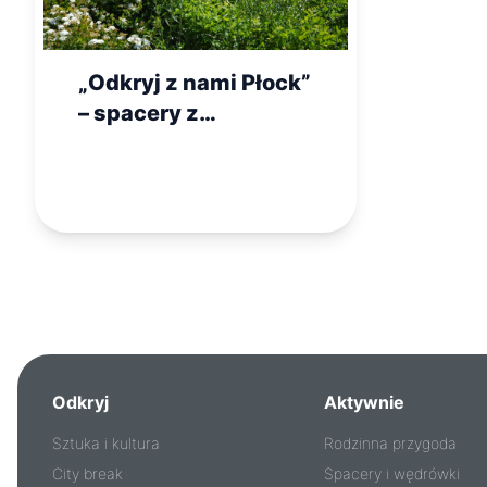
„Odkryj z nami Płock”
– spacery z
przewodnikiem
Odkryj
Aktywnie
Sztuka i kultura
Rodzinna przygoda
City break
Spacery i wędrówki