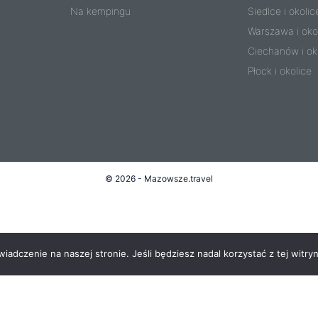
Na kempingu
Siedlce i okolic
Warszawa i oko
Ciechanów i ok
Płock i okolice
© 2026 - Mazowsze.travel
adczenie na naszej stronie. Jeśli będziesz nadal korzystać z tej witryn