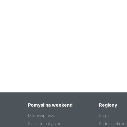
Pomysł na weekend
Regiony
Mikrowyprawy
Kurpie
Szlaki tematyczne
Radom i okolic