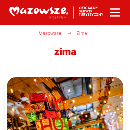
Mazowsze
→
Zima
zima