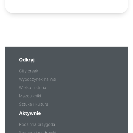
Odkryj
City break
Wypoczynek na wsi
Wielka historia
Mazopikniki
Sztuka i kultura
Aktywnie
Rodzinna przygoda
Spacery i wędrówki