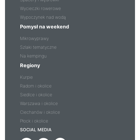
Wycieczki rowerowe
Wypoczynek nad wodą
Pomysł na weekend
Mikrowyprawy
Szlaki tematyczne
Na kempingu
Regiony
Kurpie
Radom i okolice
Siedlce i okolice
Warszawa i okolice
Ciechanów i okolice
Płock i okolice
SOCIAL MEDIA