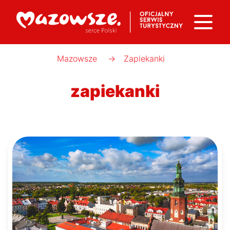
Mazowsze
→
Zapiekanki
zapiekanki