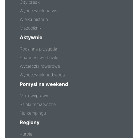
City break
Wypoczynek na wsi
Wielka historia
Mazopikniki
Aktywnie
Rodzinna przygoda
Spacery i wędrówki
Wycieczki rowerowe
Wypoczynek nad wodą
Pomysł na weekend
Mikrowyprawy
Szlaki tematyczne
Na kempingu
Regiony
Kurpie