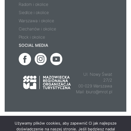
Radom i okolice
Siedlce i okolice
Warszawa i okolice
Ciechanów i okolice
Płock i okolice
SOCIAL MEDIA
Ul. Nowy Świat
27/2
00-029 Warszawa
Mail:
biuro@mrot.pl
© 2026 - Mazowsze.travel
Używamy plików cookies, aby zapewnić Ci jak najlepsze
doświadczenie na naszej stronie. Jeśli będziesz nadal