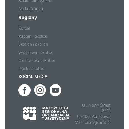
Szlaki tematyczne
Na kempingu
Regiony
Kurpie
Radom i okolice
Siedlce i okolice
Warszawa i okolice
Ciechanów i okolice
Płock i okolice
SOCIAL MEDIA
Ul. Nowy Świat
27/2
00-029 Warszawa
Mail:
biuro@mrot.pl