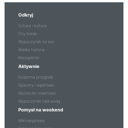
Odkryj
Sztuka i kultura
City break
Wypoczynek na wsi
Wielka historia
Mazopikniki
Aktywnie
Rodzinna przygoda
Spacery i wędrówki
Wycieczki rowerowe
Wypoczynek nad wodą
Pomysł na weekend
Mikrowyprawy