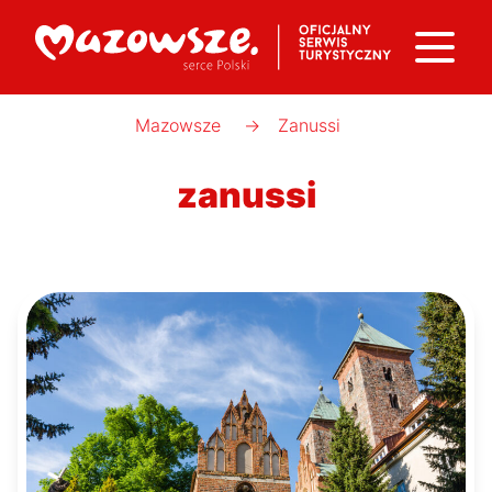
Mazowsze
→
Zanussi
zanussi