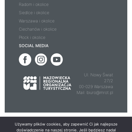
Radom i okolice
Siedlce i okolice
Warszawa i okolice
Ciechanów i okolice
Płock i okolice
SOCIAL MEDIA
Ul. Nowy Świat
27/2
00-029 Warszawa
Mail:
biuro@mrot.pl
© 2026 - Mazowsze.travel
Używamy plików cookies, aby zapewnić Ci jak najlepsze
doświadczenie na naszej stronie. Jeśli będziesz nadal