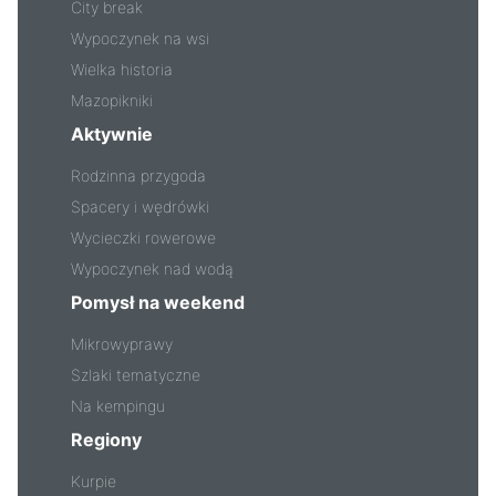
City break
Wypoczynek na wsi
Wielka historia
Mazopikniki
Aktywnie
Rodzinna przygoda
Spacery i wędrówki
Wycieczki rowerowe
Wypoczynek nad wodą
Pomysł na weekend
Mikrowyprawy
Szlaki tematyczne
Na kempingu
Regiony
Kurpie