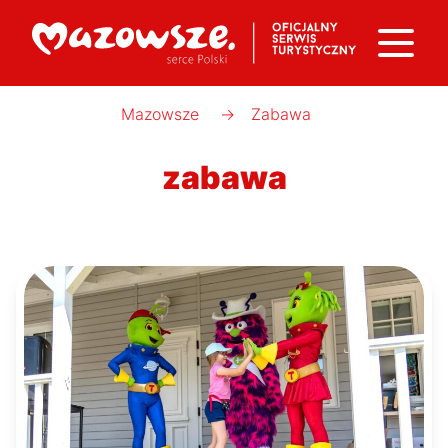
Mazowsze
→
Zabawa
zabawa