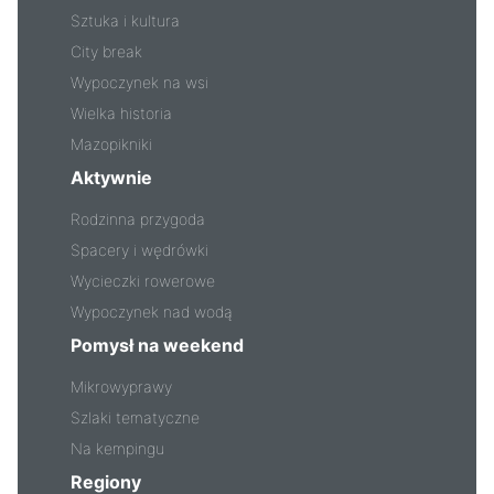
Sztuka i kultura
City break
Wypoczynek na wsi
Wielka historia
Mazopikniki
Aktywnie
Rodzinna przygoda
Spacery i wędrówki
Wycieczki rowerowe
Wypoczynek nad wodą
Pomysł na weekend
Mikrowyprawy
Szlaki tematyczne
Na kempingu
Regiony