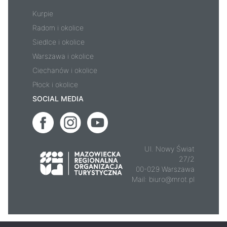
Kurpie
Radom i okolice
Siedlce i okolice
Warszawa i okolice
Ciechanów i okolice
Płock i okolice
SOCIAL MEDIA
Ul. Nowy Świat
27/2
00-029 Warszawa
Mail:
biuro@mrot.pl
© 2026 - Mazowsze.travel