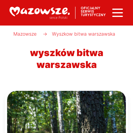
Mazowsze
→
Wyszkow bitwa warszawska
wyszków bitwa
warszawska