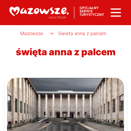
Mazowsze
→
Swieta anna z palcem
święta anna z palcem