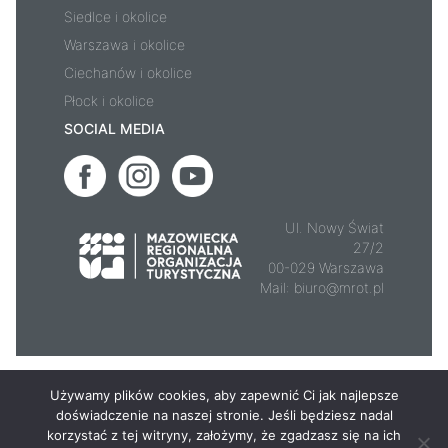
Siedlce i okolice
Warszawa i okolice
Ciechanów i okolice
Płock i okolice
SOCIAL MEDIA
Ul. Nowy Świat
27/2
00-029 Warszawa
Mail:
biuro@mrot.pl
© 2026 - Mazowsze.travel
Używamy plików cookies, aby zapewnić Ci jak najlepsze
doświadczenie na naszej stronie. Jeśli będziesz nadal
korzystać z tej witryny, założymy, że zgadzasz się na ich