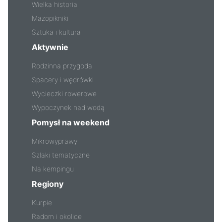
Wielka historia
Mazopikniki
Sztuka i kultura
Aktywnie
Rodzinna przygoda
Spacery i wędrówki
Wycieczki rowerowe
Wypoczynek nad wodą
Pomysł na weekend
Mikrowyprawy
Szlaki tematyczne
Na kempingu
Regiony
Kurpie
Radom i okolice