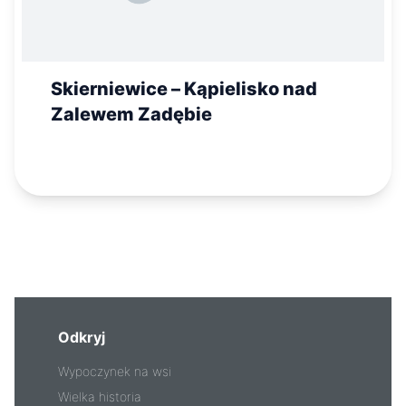
Skierniewice – Kąpielisko nad
Zalewem Zadębie
Odkryj
Wypoczynek na wsi
Wielka historia