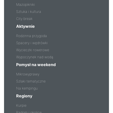
Mazopikniki
Sztuka i kultura
City break
Aktywnie
Rodzinna przygoda
Spacery i wędrówki
Wycieczki rowerowe
Wypoczynek nad wodą
Pomysł na weekend
Mikrowyprawy
Szlaki tematyczne
Na kempingu
Regiony
Kurpie
Radom i okolice