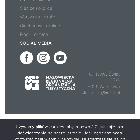
Siedlce i okolice
Warszawa i okolice
Ciechanów i okolice
Płock i okolice
SOCIAL MEDIA
Ul. Nowy Świat
27/2
00-029 Warszawa
Mail:
biuro@mrot.pl
© 2026 - Mazowsze.travel
Używamy plików cookies, aby zapewnić Ci jak najlepsze
doświadczenie na naszej stronie. Jeśli będziesz nadal
korzystać z tej witryny, założymy, że zgadzasz się na ich