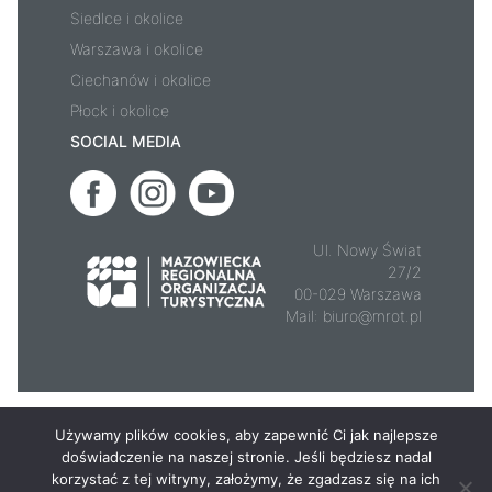
Siedlce i okolice
Warszawa i okolice
Ciechanów i okolice
Płock i okolice
SOCIAL MEDIA
Ul. Nowy Świat
27/2
00-029 Warszawa
Mail:
biuro@mrot.pl
© 2026 - Mazowsze.travel
Używamy plików cookies, aby zapewnić Ci jak najlepsze
doświadczenie na naszej stronie. Jeśli będziesz nadal
korzystać z tej witryny, założymy, że zgadzasz się na ich