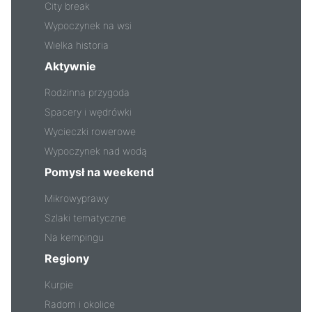
City break
Wypoczynek na wsi
Wielka historia
Aktywnie
Rodzinna przygoda
Spacery i wędrówki
Wycieczki rowerowe
Wypoczynek nad wodą
Pomysł na weekend
Mikrowyprawy
Szlaki tematyczne
Na kempingu
Regiony
Kurpie
Radom i okolice