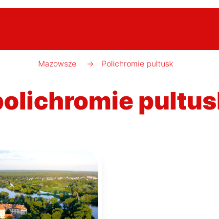
Mazowsze
→
Polichromie pultusk
polichromie pultus