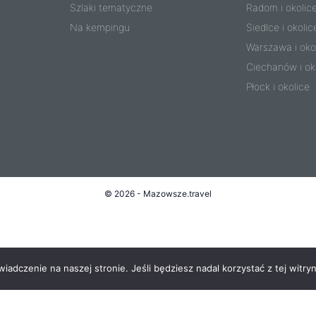
Szlaki tematyczne
Radom i okolic
Na kempingu
Siedlce i okolic
Warszawa i oko
Ciechanów i ok
Płock i okolice
© 2026 - Mazowsze.travel
adczenie na naszej stronie. Jeśli będziesz nadal korzystać z tej witryn