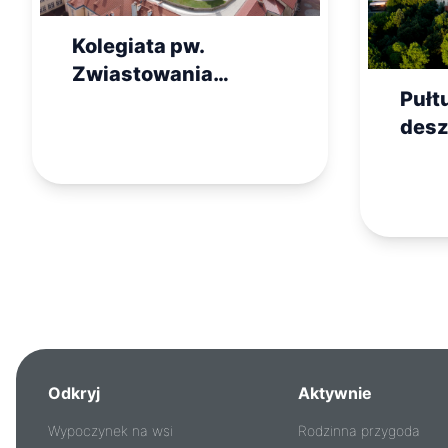
Kolegiata pw.
Zwiastowania
Pułt
Najświętszej Marii
desz
Panny w Pułtusku
Odkryj
Aktywnie
Wypoczynek na wsi
Rodzinna przygoda