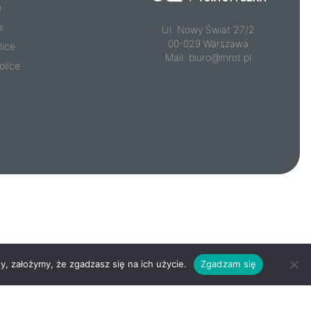
e
e
Ul. Nowy Świat 27/2
00-029 Warszawa
lice
Mail:
biuro@mrot.pl
olice
y, założymy, że zgadzasz się na ich użycie.
Zgadzam się