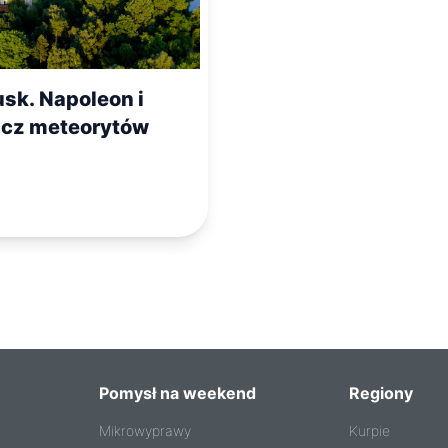
usk. Napoleon i
cz meteorytów
Pomysł na weekend
Regiony
Mikrowyprawy
Kurpie