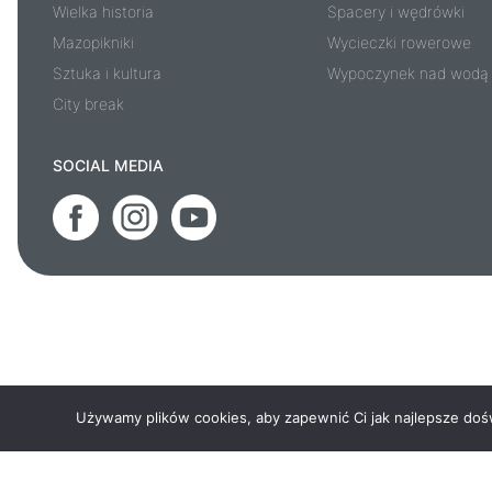
Wielka historia
Spacery i wędrówki
Mazopikniki
Wycieczki rowerowe
Sztuka i kultura
Wypoczynek nad wodą
City break
SOCIAL MEDIA
Używamy plików cookies, aby zapewnić Ci jak najlepsze doświ