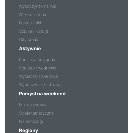
Wypoczynek na wsi
Wielka historia
Mazopikniki
Sztuka i kultura
City break
Aktywnie
Rodzinna przygoda
Spacery i wędrówki
Wycieczki rowerowe
Wypoczynek nad wodą
Pomysł na weekend
Mikrowyprawy
Szlaki tematyczne
Na kempingu
Regiony