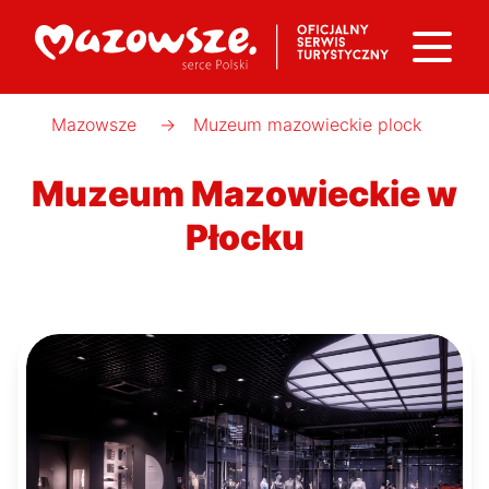
Mazowsze
→
Muzeum mazowieckie plock
Muzeum Mazowieckie w
Płocku