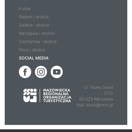
Kurpie
Radom i okolice
Siedlce i okolice
Warszawa i okolice
Ciechanów i okolice
Płock i okolice
SOCIAL MEDIA
Ul. Nowy Świat
27/2
00-029 Warszawa
Mail:
biuro@mrot.pl