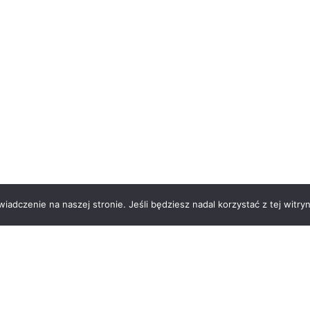
adczenie na naszej stronie. Jeśli będziesz nadal korzystać z tej witryn