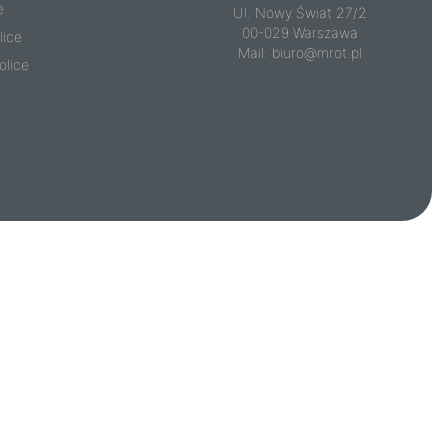
e
Ul. Nowy Świat 27/2
00-029 Warszawa
lice
Mail:
biuro@mrot.pl
olice