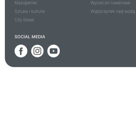
Mazopikniki
Wycieczki rowerowe
Sztuka i kultura
Wypoczynek nad wodą
City break
SOCIAL MEDIA