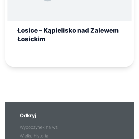
Łosice – Kąpielisko nad Zalewem
Łosickim
Odkryj
Wypoczynek na wsi
Wielka historia