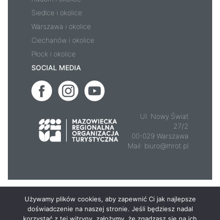
Siedlce i okolice
Warszawa i okolice
Ciechanów i okolice
Płock i okolice
SOCIAL MEDIA
Ul. Nowy Świat
27/2
00-029 Warszawa
Mail:
biuro@mrot.pl
© 2026 - Mazowsze.travel
Używamy plików cookies, aby zapewnić Ci jak najlepsze
doświadczenie na naszej stronie. Jeśli będziesz nadal
korzystać z tej witryny, założymy, że zgadzasz się na ich