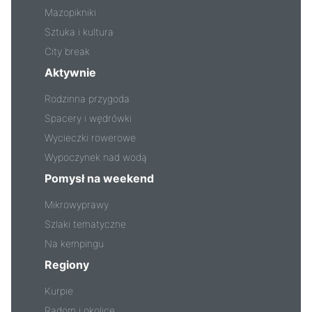
Mazopikniki
Sztuka i kultura
City break
Aktywnie
Rodzinna przygoda
Spacery i wędrówki
Wycieczki rowerowe
Wypoczynek nad wodą
Pomysł na weekend
Mikrowyprawy
Szlaki tematyczne
Na kempingu
Regiony
Kurpie
Radom i okolice