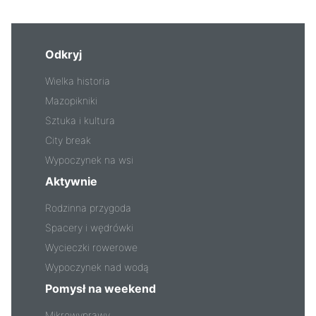
Odkryj
Wielka historia
Mazopikniki
Sztuka i kultura
City break
Wypoczynek na wsi
Aktywnie
Rodzinna przygoda
Spacery i wędrówki
Wycieczki rowerowe
Wypoczynek nad wodą
Pomysł na weekend
Mikrowyprawy