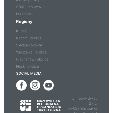
Szlaki tematyczne
Na kempingu
Regiony
Kurpie
Radom i okolice
Siedlce i okolice
Warszawa i okolice
Ciechanów i okolice
Płock i okolice
SOCIAL MEDIA
Ul. Nowy Świat
27/2
00-029 Warszawa