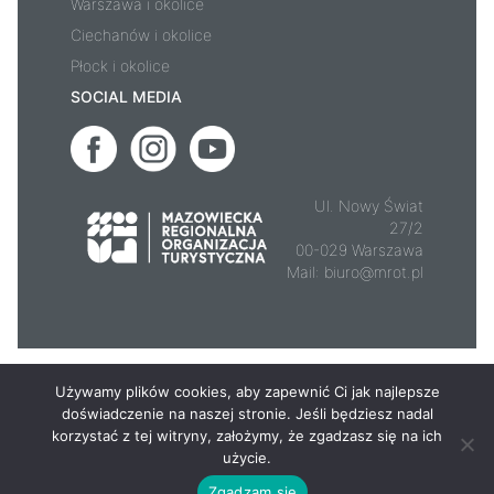
Warszawa i okolice
Ciechanów i okolice
Płock i okolice
SOCIAL MEDIA
Ul. Nowy Świat
27/2
00-029 Warszawa
Mail:
biuro@mrot.pl
© 2026 - Mazowsze.travel
Używamy plików cookies, aby zapewnić Ci jak najlepsze
doświadczenie na naszej stronie. Jeśli będziesz nadal
korzystać z tej witryny, założymy, że zgadzasz się na ich
użycie.
Zgadzam się