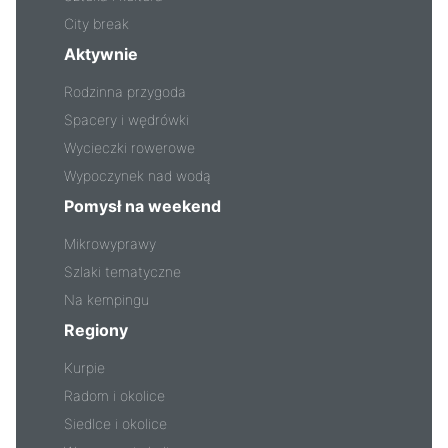
City break
Aktywnie
Rodzinna przygoda
Spacery i wędrówki
Wycieczki rowerowe
Wypoczynek nad wodą
Pomysł na weekend
Mikrowyprawy
Szlaki tematyczne
Na kempingu
Regiony
Kurpie
Radom i okolice
Siedlce i okolice