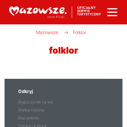
Mazowsze
→
Folklor
folklor
Odkryj
Wypoczynek na wsi
Wielka historia
Mazopikniki
Sztuka i kultura