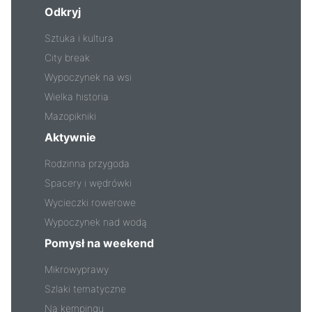
Odkryj
Sztuka i kultura
City break
Wypoczynek na wsi
Wielka historia
Mazopikniki
Aktywnie
Rodzinna przygoda
Spacery i wędrówki
Wycieczki rowerowe
Wypoczynek nad wodą
Pomysł na weekend
Mikrowyprawy
Szlaki tematyczne
Na kempingu