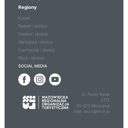
Regiony
Kurpie
Radom i okolice
Siedlce i okolice
Warszawa i okolice
Ciechanów i okolice
Płock i okolice
SOCIAL MEDIA
Ul. Nowy Świat
27/2
00-029 Warszawa
Mail:
biuro@mrot.pl