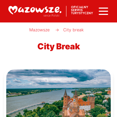
Mazowsze
→
City break
City Break