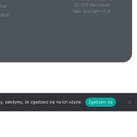
00-029 Warszawa
lice
Mail:
biuro@mrot.pl
olice
y, założymy, że zgadzasz się na ich użycie.
Zgadzam się