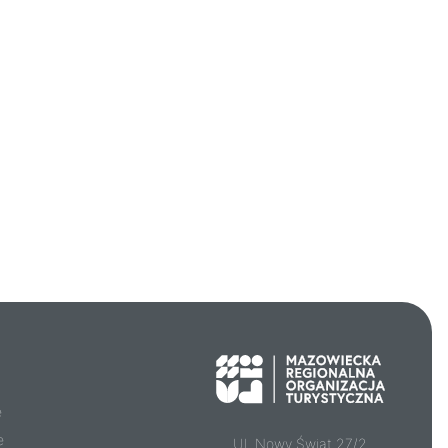
e
e
Ul. Nowy Świat 27/2