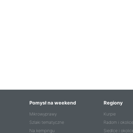
Pomysł na weekend
Regiony
Mikrowyprawy
Kurpie
Szlaki tematyczne
Radom i okolic
Na kempingu
Siedlce i okolic