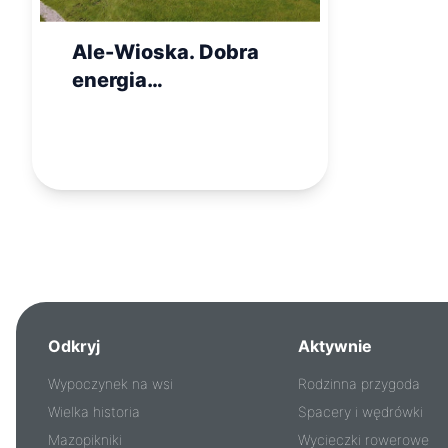
Ale-Wioska. Dobra
energia
ekologicznych jurt
Odkryj
Aktywnie
Wypoczynek na wsi
Rodzinna przygoda
Wielka historia
Spacery i wędrówki
Mazopikniki
Wycieczki rowerowe