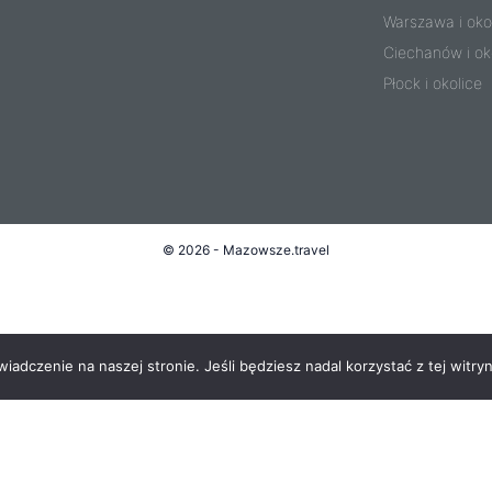
Warszawa i oko
Ciechanów i ok
Płock i okolice
© 2026 - Mazowsze.travel
adczenie na naszej stronie. Jeśli będziesz nadal korzystać z tej witryn