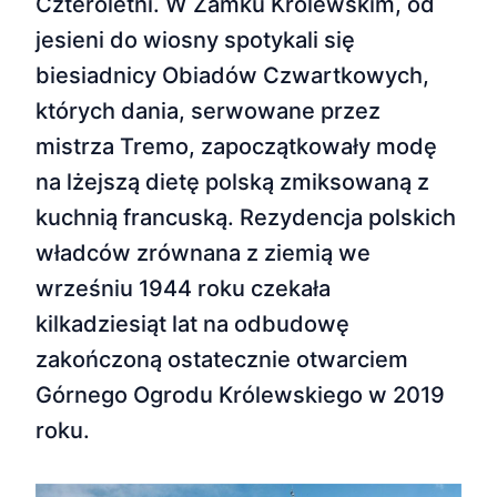
Czteroletni. W Zamku Królewskim, od
jesieni do wiosny spotykali się
biesiadnicy Obiadów Czwartkowych,
których dania, serwowane przez
mistrza Tremo, zapoczątkowały modę
na lżejszą dietę polską zmiksowaną z
kuchnią francuską. Rezydencja polskich
władców zrównana z ziemią we
wrześniu 1944 roku czekała
kilkadziesiąt lat na odbudowę
zakończoną ostatecznie otwarciem
Górnego Ogrodu Królewskiego w 2019
roku.