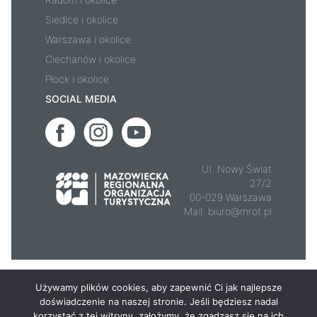
Siedlce i okolice
Warszawa i okolice
Ciechanów i okolice
Płock i okolice
SOCIAL MEDIA
Ul. Nowy Świat
27/2
00-029 Warszawa
Mail:
biuro@mrot.pl
© 2026 - Mazowsze.travel
Używamy plików cookies, aby zapewnić Ci jak najlepsze
doświadczenie na naszej stronie. Jeśli będziesz nadal
korzystać z tej witryny, założymy, że zgadzasz się na ich