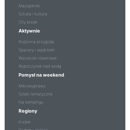
Mazopikniki
Sztuka i kultura
City break
Aktywnie
Rodzinna przygoda
Spacery i wędrówki
Wycieczki rowerowe
Wypoczynek nad wodą
Pomysł na weekend
Mikrowyprawy
Szlaki tematyczne
Na kempingu
Regiony
Kurpie
Radom i okolice