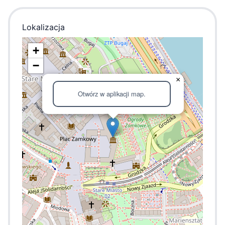
Lokalizacja
+
−
×
Otwórz w aplikacji map.