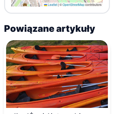
Leaflet
|
©
OpenStreetMap
contributors
Powiązane artykuły