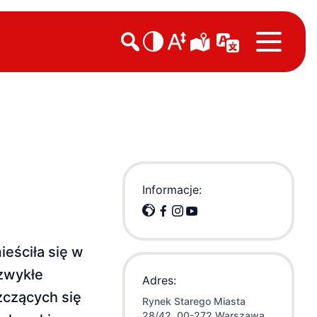

Informacje:
eściła się w
 zwykłe
Adres:
zczących się
Rynek Starego Miasta
28/42, 00-272 Warszawa