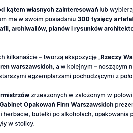
d kątem własnych zainteresowań
lub wybiera
zeum ma w swoim posiadaniu
300 tysięcy artef
rafii, archiwaliów, planów i rysunków architekt
ch kilkanaście – tworzą ekspozycję
„Rzeczy Wa
yren warszawskich
, a w kolejnym – noszącym
starszymi egzemplarzami pochodzącymi z połow
armistrzów
zrzeszonych w założonym w połowie
Gabinet Opakowań Firm Warszawskich
prezen
 i herbacie, butelki po alkoholach, opakowania
ły w stolicy.