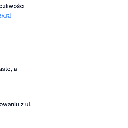
ożliwości
y.pl
sto, a
owaniu z ul.