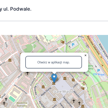
y ul. Podwale.
×
Otwórz w aplikacji map.