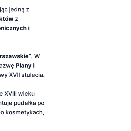
jąc jedną z
aktów
z
onicznych i
rszawskie”
. W
 nazwę
Plany i
y XVII stulecia.
 XVIII wieku
tuje pudełka po
 po kosmetykach,