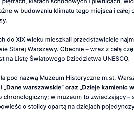
piętrach, klatach schodowych i piwnicach, wido
ażne w budowaniu klimatu tego miejsca i całej o
sy.
h do XIX wieku mieszkali przedstawiciele naj
owie Starej Warszawy. Obecnie – wraz z całą cz
t na Listę Światowego Dziedzictwa UNESCO.
łała pod nazwą Muzeum Historyczne m.st. Wars
i „Dane warszawskie” oraz „Dzieje kamienic 
ób chronologiczny; w muzeum to zwiedzający –
powieść o stolicy opartą na dziejach pojedyncz