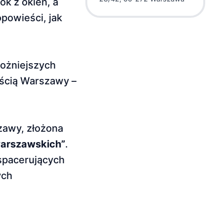
k z okien, a
powieści, jak
możniejszych
ęścią Warszawy –
zawy, złożona
warszawskich”
.
 spacerujących
ych