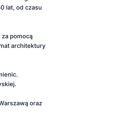
0 lat, od czasu
a za pomocą
at architektury
mienic.
skiej.
 Warszawą oraz