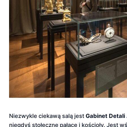
Niezwykle ciekawą salą jest
Gabinet Detali
niegdyś stołeczne pałace i kościoły. Jest wś