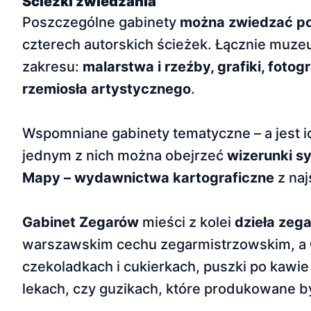
Ścieżki zwiedzania
Poszczególne gabinety
można zwiedzać po
czterech autorskich ścieżek. Łącznie mu
zakresu:
malarstwa i rzeźby, grafiki, fotog
rzemiosła artystycznego
.
Wspomniane gabinety tematyczne – a jest i
jednym z nich można obejrzeć
wizerunki s
Mapy – wydawnictwa kartograficzne
z naj
Gabinet Zegarów
mieści z kolei
dzieła zeg
warszawskim cechu zegarmistrzowskim, a
czekoladkach i cukierkach, puszki po kawie
lekach, czy guzikach, które produkowane by