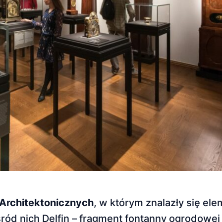
 Architektonicznych
, w którym znalazły się el
ród nich Delfin – fragment fontanny ogrodowej z 